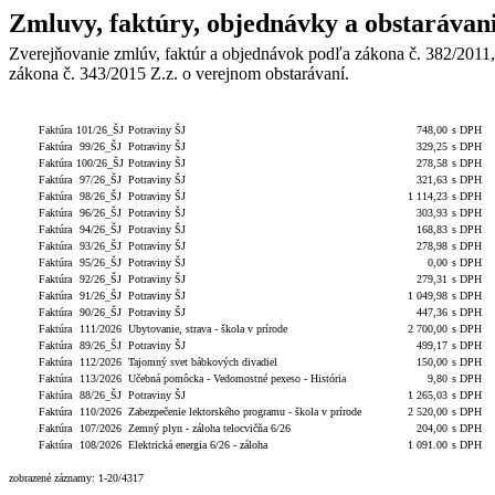
Zmluvy, faktúry, objednávky a obstarávan
Zverejňovanie zmlúv, faktúr a objednávok podľa zákona č. 382/2011,
zákona č. 343/2015 Z.z. o verejnom obstarávaní.
Typ
Číslo
Popis
Celková hodnota
S/bez D
Faktúra
101/26_ŠJ
Potraviny ŠJ
748,00
s DPH
Faktúra
99/26_ŠJ
Potraviny ŠJ
329,25
s DPH
Faktúra
100/26_ŠJ
Potraviny ŠJ
278,58
s DPH
Faktúra
97/26_ŠJ
Potraviny ŠJ
321,63
s DPH
Faktúra
98/26_ŠJ
Potraviny ŠJ
1 114,23
s DPH
Faktúra
96/26_ŠJ
Potraviny ŠJ
303,93
s DPH
Faktúra
94/26_ŠJ
Potraviny ŠJ
168,83
s DPH
Faktúra
93/26_ŠJ
Potraviny ŠJ
278,98
s DPH
Faktúra
95/26_ŠJ
Potraviny ŠJ
0,00
s DPH
Faktúra
92/26_ŠJ
Potraviny ŠJ
279,31
s DPH
Faktúra
91/26_ŠJ
Potraviny ŠJ
1 049,98
s DPH
Faktúra
90/26_ŠJ
Potraviny ŠJ
447,36
s DPH
Faktúra
111/2026
Ubytovanie, strava - škola v prírode
2 700,00
s DPH
Faktúra
89/26_ŠJ
Potraviny ŠJ
499,17
s DPH
Faktúra
112/2026
Tajomný svet bábkových divadiel
150,00
s DPH
Faktúra
113/2026
Učebná pomôcka - Vedomostné pexeso - História
9,80
s DPH
Faktúra
88/26_ŠJ
Potraviny ŠJ
1 265,03
s DPH
Faktúra
110/2026
Zabezpečenie lektorského programu - škola v prírode
2 520,00
s DPH
Faktúra
107/2026
Zemný plyn - záloha telocvičňa 6/26
204,00
s DPH
Faktúra
108/2026
Elektrická energia 6/26 - záloha
1 091.00
s DPH
zobrazené záznamy: 1-20/4317