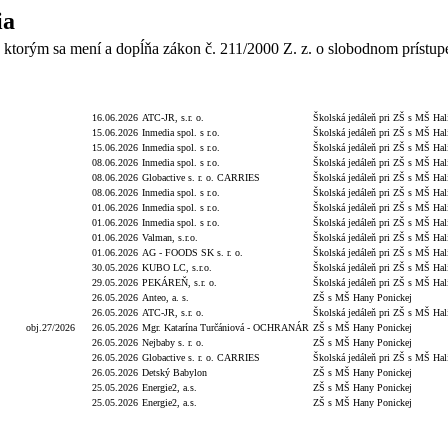
ia
 ktorým sa mení a dopĺňa zákon č. 211/2000 Z. z. o slobodnom prístup
PH
Číslo obj./zmluvy
Dátum
Dodávateľ/Druhá zmluvná strana
Objednávateľ
16.06.2026
ATC-JR, s.r. o.
Školská jedáleň pri ZŠ s MŠ Hal
15.06.2026
Inmedia spol. s r.o.
Školská jedáleň pri ZŠ s MŠ Hal
15.06.2026
Inmedia spol. s r.o.
Školská jedáleň pri ZŠ s MŠ Hal
08.06.2026
Inmedia spol. s r.o.
Školská jedáleň pri ZŠ s MŠ Hal
08.06.2026
Globactive s. r. o. CARRIES
Školská jedáleň pri ZŠ s MŠ Hal
08.06.2026
Inmedia spol. s r.o.
Školská jedáleň pri ZŠ s MŠ Hal
01.06.2026
Inmedia spol. s r.o.
Školská jedáleň pri ZŠ s MŠ Hal
01.06.2026
Inmedia spol. s r.o.
Školská jedáleň pri ZŠ s MŠ Hal
01.06.2026
Valman, s.r.o.
Školská jedáleň pri ZŠ s MŠ Hal
01.06.2026
AG - FOODS SK s. r. o.
Školská jedáleň pri ZŠ s MŠ Hal
30.05.2026
KUBO LC, s.r.o.
Školská jedáleň pri ZŠ s MŠ Hal
29.05.2026
PEKÁREŇ, s.r. o.
Školská jedáleň pri ZŠ s MŠ Hal
26.05.2026
Anteo, a. s.
ZŠ s MŠ Hany Ponickej
26.05.2026
ATC-JR, s.r. o.
Školská jedáleň pri ZŠ s MŠ Hal
obj.27/2026
26.05.2026
Mgr. Katarína Turčániová - OCHRANÁR
ZŠ s MŠ Hany Ponickej
26.05.2026
Nejbaby s. r. o.
ZŠ s MŠ Hany Ponickej
26.05.2026
Globactive s. r. o. CARRIES
Školská jedáleň pri ZŠ s MŠ Hal
26.05.2026
Detský Babylon
ZŠ s MŠ Hany Ponickej
25.05.2026
Energie2, a.s.
ZŠ s MŠ Hany Ponickej
25.05.2026
Energie2, a.s.
ZŠ s MŠ Hany Ponickej