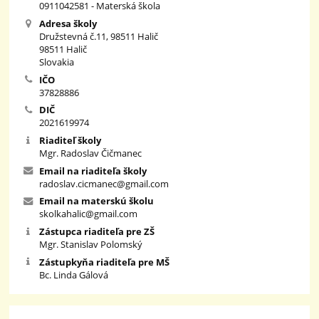
0911042581 - Materská škola
Adresa školy
Družstevná č.11, 98511 Halič
98511 Halič
Slovakia
IČO
37828886
DIČ
2021619974
Riaditeľ školy
Mgr. Radoslav Čičmanec
Email na riaditeľa školy
radoslav.cicmanec@gmail.com
Email na materskú školu
skolkahalic@gmail.com
Zástupca riaditeľa pre ZŠ
Mgr. Stanislav Polomský
Zástupkyňa riaditeľa pre MŠ
Bc. Linda Gálová