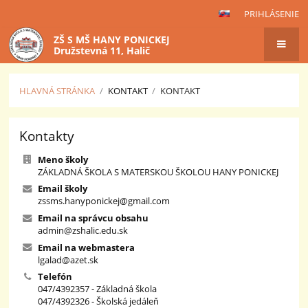
PRIHLÁSENIE
ZŠ S MŠ HANY PONICKEJ
Družstevná 11, Halič
HLAVNÁ STRÁNKA
/
KONTAKT
/
KONTAKT
Kontakt
Kontakty
Meno školy
ZÁKLADNÁ ŠKOLA S MATERSKOU ŠKOLOU HANY PONICKEJ
Email školy
zssms.hanyponickej@gmail.com
Email na správcu obsahu
admin@zshalic.edu.sk
Email na webmastera
lgalad@azet.sk
Telefón
047/4392357 - Základná škola
047/4392326 - Školská jedáleň