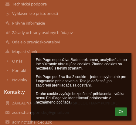
Technická podpora
Vyhlásenie o prístupnosti
Právne informácie
Zásady ochrany osobných údajov
Údaje o prevádzkovateľovi
Mapa stránok
EduPage nepoužíva žiadne reklamné, analytické alebo 
O nás
iné súkromie ohrozujúce cookies. Žiadne cookies sa 
nezdieľajú s tretími stranami.

Kontakt
EduPage používa iba 2 cookie – jedno nevyhnutné pre 
Novinky
fungovanie prihlasovania. Toto je dočasné, po 
zatvorení prehliadača sa odstráni.

Kontakty
Druhé cookie zvyšuje bezpečnosť prihlásenia - vďaka 
nemu EduPage vie identifikovať prihlásenie z 
neznámeho počítača.
ZÁKLADNÁ ŠKOLA S MATERSKOU ŠKOLOU HANY PONICKEJ
Ok
zssms.hanyponickej@gmail.com
admin@zshalic.edu.sk
lgalad@azet.sk