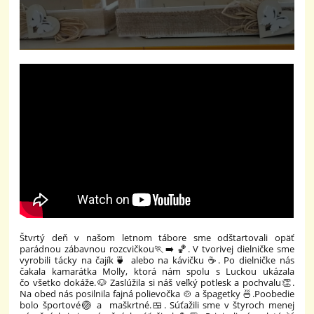
Štvrtý deň v našom letnom tábore sme odštartovali opäť
parádnou zábavnou rozcvičkou🏃‍➡️ 🏀. V tvorivej dielničke sme
vyrobili tácky na čajík🍵 alebo na kávičku ☕. Po dielničke nás
čakala kamarátka Molly, ktorá nám spolu s Luckou ukázala
čo všetko dokáže.🐶 Zaslúžila si náš veľký potlesk a pochvalu👏.
Na obed nás posilnila fajná polievočka 🍲 a špagetky 🍜.Poobedie
bolo športové🏐 a maškrtné.🍱. Súťažili sme v štyroch menej