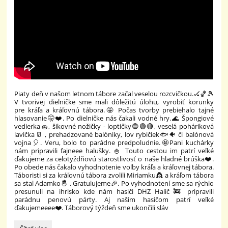
Piaty deň v našom letnom tábore začal veselou rozcvičkou.🏑🏀🎾
V tvorivej dielničke sme mali dôležitú úlohu, vyrobiť korunky
pre kráľa a kráľovnú tábora.🤩 Počas tvorby prebiehalo tajné
hlasovanie🤫❤️. Po dielničke nás čakali vodné hry.🌊 Špongiové
vedierka🧽, šikovné nožičky - loptičky🔵🟢🔴, veselá poháriková
lavička🥛 , prehadzované balóniky, lov rybičiek🐟🐠 či balónová
vojna🎈. Veru, bolo to parádne predpoludnie.🤩Pani kuchárky
nám pripravili fajneee halušky. 🍚 Touto cestou im patrí veľké
ďakujeme za celotyždňovú starostlivosť o naše hladné brúška❤️.
Po obede nás čakalo vyhodnotenie voľby kráľa a kráľovnej tábora.
Táboristi si za kráľovnú tábora zvolili Miriamku👸 a kráľom tábora
sa stal Adamko🤴 . Gratulujeme🎉. Po vyhodnotení sme sa rýchlo
presunuli na ihrisko kde nám hasiči DHZ Halič 🚒 pripravili
parádnu penovú párty. Aj našim hasičom patrí veľké
ďakujemeeee❤️. Táborový týždeň sme ukončili sláv
🌊