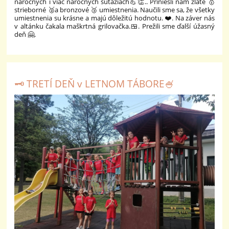
náročných i viac náročných súťažiach💪👏.. Priniesli nám zlaté 🥇
strieborné 🥈a bronzové 🥉 umiestnenia. Naučili sme sa, že všetky
umiestnenia su krásne a majú dôležitú hodnotu. ❤️. Na záver nás
v altánku čakala maškrtná grilovačka.🍱. Prežili sme ďalší úžasný
deň 🤗.
🗝️ TRETÍ DEŇ v LETNOM TÁBORE🍧