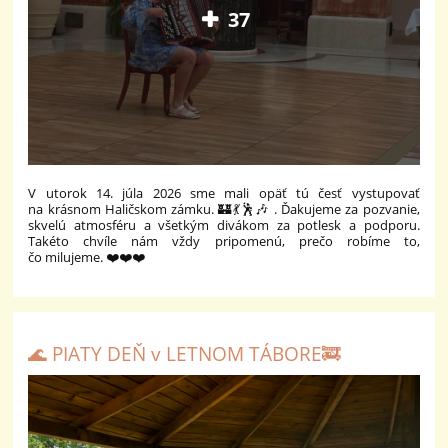
37
V utorok 14. júla 2026 sme mali opäť tú česť vystupovať
na krásnom Haličskom zámku. 🏰💃🕺🎶 . Ďakujeme za pozvanie,
skvelú atmosféru a všetkým divákom za potlesk a podporu.
Takéto chvíle nám vždy pripomenú, prečo robíme to,
čo milujeme. ❤️❤️❤️
🌊 PIATY DEŇ v LETNOM TÁBORE🚒