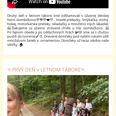
Druhý deň v letnom tábore sme odštartovali v úžasnej detskej
herni Gombičkovo💜💙💚❤️💛 . Veselé preliezky, šmýkačka, stolný
hokej, motorkárske preteky, skladačky a množstvo iných lákadiel.
🤗Ďakujeme za úžasne strávené chvíle u Vás Gombičkovo. 🤗
Po fajnom obede a po oddychových hrách 🧩🎲 sme sa s chuťou
pustili do tvorenia🖌️🎨. Drevené domčeky pod našimi rukami ožili
množstvom farieb a ornamentov. Domčeky už teraz zdobia naše
izbičky. 🏠
🏃‍PRVÝ DEŇ v LETNOM TÁBORE🏃