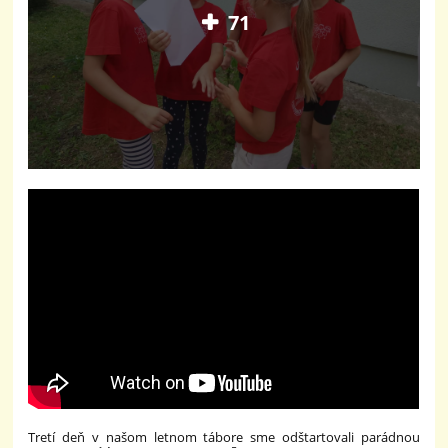
71
Tretí deň v našom letnom tábore sme odštartovali parádnou