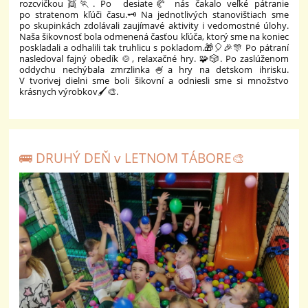
rozcvičkou👯🏃. Po desiate🥐 nás čakalo veľké pátranie
po stratenom kľúči času.🗝️Na jednotlivých stanovištiach sme
po skupinkách zdolávali zaujímavé aktivity i vedomostné úlohy.
Naša šikovnosť bola odmenená časťou kľúča, ktorý sme na koniec
poskladali a odhalili tak truhlicu s pokladom.🎁🎈🎉🎊 Po pátraní
nasledoval fajný obedík 🍲, relaxačné hry. 🧩🎲. Po zaslúženom
oddychu nechýbala zmrzlinka🍧a hry na detskom ihrisku.
V tvorivej dielni sme boli šikovní a odniesli sme si množstvo
krásnych výrobkov🖌️🎨.
🚌 DRUHÝ DEŇ v LETNOM TÁBORE🎨