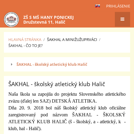
PRIHLÁSENIE
ZŠ S MŠ HANY PONICKEJ
Družstevná 11, Halič
HLAVNÁ STRÁNKA
/
ŠAKHAL A MINIŽUŽUPRVÁCI
/
ŠAKHAL - ČO TO JE?
ŠAKHAL
ŠAKHAL - školský atletický klub Halič
-
čo
to
ŠAKHAL - školský atletický klub Halič
je?
Naša škola sa zapojila do projektu Slovenského atletického
zväzu (ďalej len SAZ) DETSKÁ ATLETIKA.
Dňa 20. 9. 2018 bol náš školský atletický klub oficiálne
zaregistrovaný pod názvom ŠAKHAL - ŠKOLSKÝ
ATLETICKÝ KLUB HALIČ (š - školský, a - atletický, k -
klub, hal - Halič).