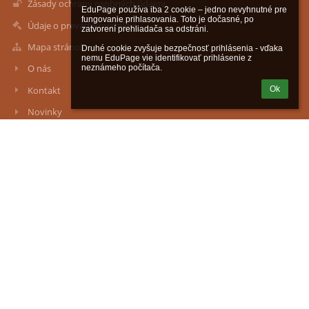
Zásady ochrany osobných údajov
EduPage používa iba 2 cookie – jedno nevyhnutné pre 
fungovanie prihlasovania. Toto je dočasné, po 
Údaje o prevádzkovateľovi
zatvorení prehliadača sa odstráni.

Mapa stránok
Druhé cookie zvyšuje bezpečnosť prihlásenia - vďaka 
nemu EduPage vie identifikovať prihlásenie z 
O nás
neznámeho počítača.
Kontakt
Ok
Novinky
Kontakty
ZÁKLADNÁ ŠKOLA S MATERSKOU ŠKOLOU HANY PONICKEJ
zssms.hanyponickej@gmail.com
admin@zshalic.edu.sk
lgalad@azet.sk
047/4392357 - Základná škola
047/4392326 - Školská jedáleň
0911042581 - Materská škola
Družstevná č.11, 98511 Halič