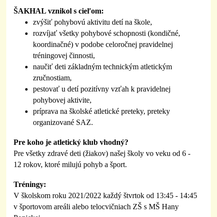
ŠAKHAL vznikol s cieľom:
zvýšiť pohybovú aktivitu detí na škole,
rozvíjať všetky pohybové schopnosti (kondičné,
koordinačné) v podobe celoročnej pravidelnej
tréningovej činnosti,
naučiť deti základným technickým atletickým
zručnostiam,
pestovať u detí pozitívny vzťah k pravidelnej
pohybovej aktivite,
príprava na školské atletické preteky, preteky
organizované SAZ.
Pre koho je atletický klub vhodný?
Pre všetky zdravé deti (žiakov) našej školy vo veku od 6 -
12 rokov, ktoré milujú pohyb a šport.
Tréningy:
V školskom roku 2021/2022 každý štvrtok od 13:45 - 14:45
v športovom areáli alebo telocvičniach ZŠ s MŠ Hany