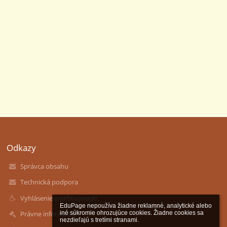
Odkazy
Správca obsahu
Technická podpora
Vyhlásenie o prístupnosti
EduPage nepoužíva žiadne reklamné, analytické alebo 
Právne informácie
iné súkromie ohrozujúce cookies. Žiadne cookies sa 
nezdieľajú s tretími stranami.
