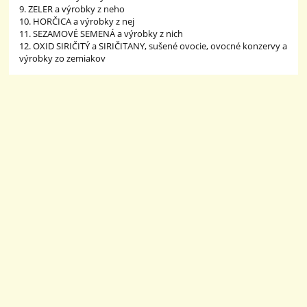
9. ZELER a výrobky z neho
10. HORČICA a výrobky z nej
11. SEZAMOVÉ SEMENÁ a výrobky z nich
12. OXID SIRIČITÝ a SIRIČITANY, sušené ovocie, ovocné konzervy a
výrobky zo zemiakov