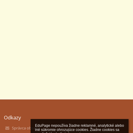
Odkazy
EduPage nepoužíva žiadne reklamné, analytické alebo 
Správca obsahu
iné súkromie ohrozujúce cookies. Žiadne cookies sa 