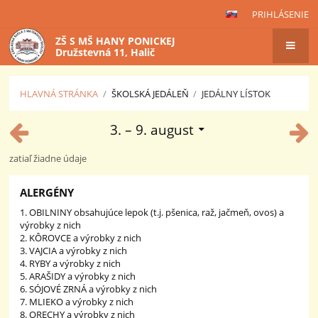
PRIHLÁSENIE
ZŠ S MŠ HANY PONICKEJ
Družstevná 11, Halič
HLAVNÁ STRÁNKA
/
ŠKOLSKÁ JEDÁLEŇ
/
JEDÁLNY LÍSTOK
Jedálny
3. – 9. august
lístok
zatiaľ žiadne údaje
ALERGÉNY
1. OBILNINY obsahujúce lepok (t.j. pšenica, raž, jačmeň, ovos) a
výrobky z nich
2. KÔROVCE a výrobky z nich
3. VAJCIA a výrobky z nich
4. RYBY a výrobky z nich
5. ARAŠIDY a výrobky z nich
6. SÓJOVÉ ZRNÁ a výrobky z nich
7. MLIEKO a výrobky z nich
8. ORECHY a výrobky z nich