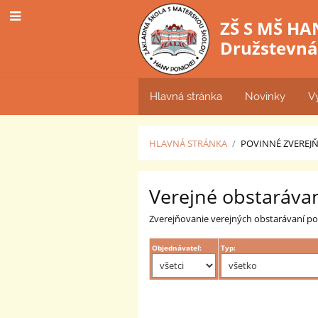
ZŠ S MŠ HA
Družstevná 
Hlavná stránka
Novinky
V
HLAVNÁ STRÁNKA
/
POVINNÉ ZVEREJ
Verejné
Verejné obstaráva
obstarávanie
Zverejňovanie verejných obstarávaní pod
Objednávateľ:
Typ: