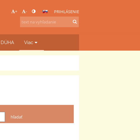
+
-
PRIHLÁSENIE
b DÚHA
Viac