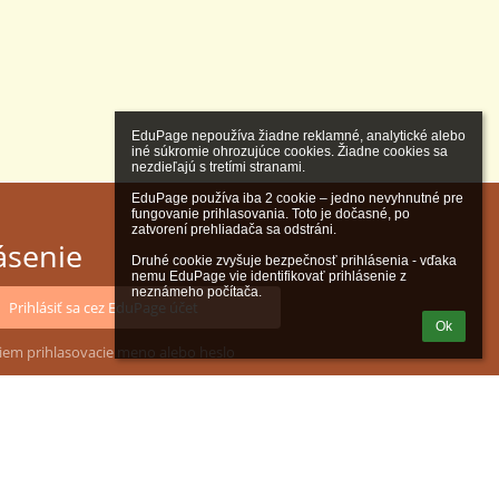
EduPage nepoužíva žiadne reklamné, analytické alebo 
iné súkromie ohrozujúce cookies. Žiadne cookies sa 
nezdieľajú s tretími stranami.

EduPage používa iba 2 cookie – jedno nevyhnutné pre 
fungovanie prihlasovania. Toto je dočasné, po 
zatvorení prehliadača sa odstráni.

ásenie
Druhé cookie zvyšuje bezpečnosť prihlásenia - vďaka 
nemu EduPage vie identifikovať prihlásenie z 
neznámeho počítača.
Prihlásiť sa cez EduPage účet
Ok
iem prihlasovacie meno alebo heslo