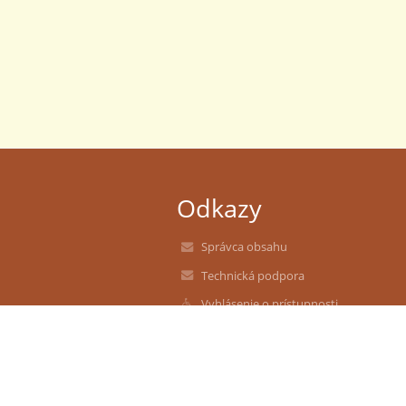
Odkazy
Správca obsahu
Technická podpora
Vyhlásenie o prístupnosti
Právne informácie
Zásady ochrany osobných údajov
Údaje o prevádzkovateľovi