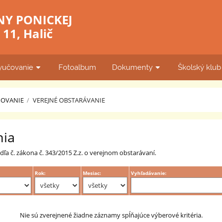
NY PONICKEJ
11, Halič
yučovanie
Fotoalbum
Dokumenty
Školský klu
ŇOVANIE
/
VEREJNÉ OBSTARÁVANIE
nia
ľa č. zákona č. 343/2015 Z.z. o verejnom obstarávaní.
Rok:
Mesiac:
Vyhľadávanie:
Nie sú zverejnené žiadne záznamy spĺňajúce výberové kritéria.