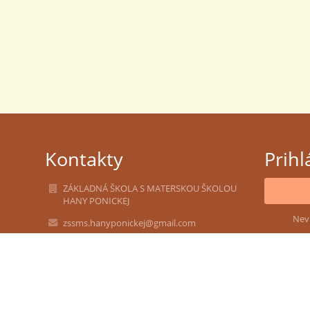
Kontakty
Prihl
ZÁKLADNÁ ŠKOLA S MATERSKOU ŠKOLOU
HANY PONICKEJ
Nev
zssms.hanyponickej@gmail.com
admin@zshalic.edu.sk
lgalad@azet.sk
047/4392357 - Základná škola
047/4392326 - Školská jedáleň