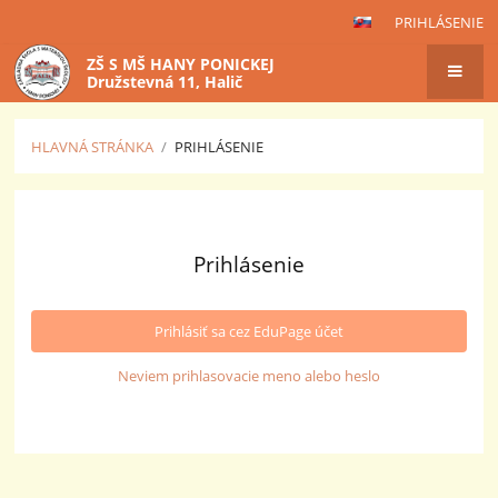
PRIHLÁSENIE
ZŠ S MŠ HANY PONICKEJ
Družstevná 11, Halič
HLAVNÁ STRÁNKA
/
PRIHLÁSENIE
Prihlásenie
Prihlásenie
Prihlásiť sa cez EduPage účet
Neviem prihlasovacie meno alebo heslo