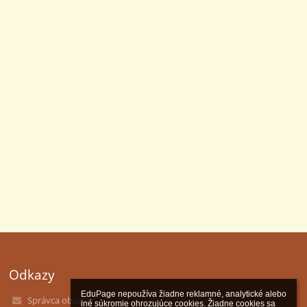
Odkazy
EduPage nepoužíva žiadne reklamné, analytické alebo 
Správca obsahu
iné súkromie ohrozujúce cookies. Žiadne cookies sa 