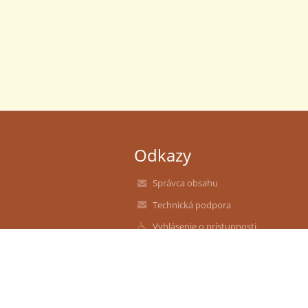
Odkazy
Správca obsahu
Technická podpora
Vyhlásenie o prístupnosti
Právne informácie
Zásady ochrany osobných údajov
Údaje o prevádzkovateľovi