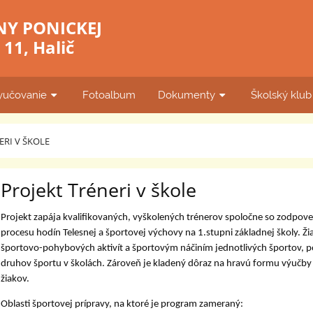
NY PONICKEJ
11, Halič
yučovanie
Fotoalbum
Dokumenty
Školský klu
ERI V ŠKOLE
Projekt Tréneri v škole
Projekt zapája kvalifikovaných, vyškolených trénerov spoločne so zodpo
procesu hodín T
elesnej a špor
tovej
výchovy
na 1.stupni
základnej školy.
Ži
športovo-pohybových aktivít a športovým náčiním
jednotlivých športov, 
druhov športu v školách.
Zároveň je kladený dôraz na hravú formu výučby 
žiakov.
Oblasti športovej prípravy, na ktoré je program zameraný: