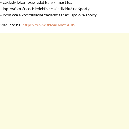
-
základy lokomócie: atletika, gymnastika,
-
loptové zručnosti: kolektívne a individuálne športy,
-
rytmické a koordinačné základy: tanec, úpolové športy.
Viac info na:
https://www.trenerivskole.sk/