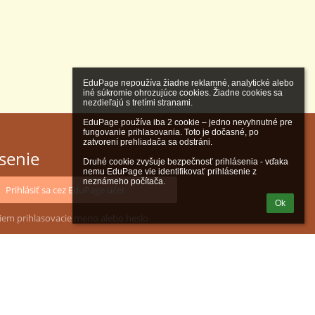
EduPage nepoužíva žiadne reklamné, analytické alebo 
iné súkromie ohrozujúce cookies. Žiadne cookies sa 
nezdieľajú s tretími stranami.

EduPage používa iba 2 cookie – jedno nevyhnutné pre 
fungovanie prihlasovania. Toto je dočasné, po 
zatvorení prehliadača sa odstráni.

ásenie
Druhé cookie zvyšuje bezpečnosť prihlásenia - vďaka 
nemu EduPage vie identifikovať prihlásenie z 
neznámeho počítača.
Prihlásiť sa cez EduPage účet
Ok
iem prihlasovacie meno alebo heslo