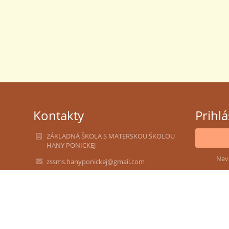
Kontakty
Prihl
ZÁKLADNÁ ŠKOLA S MATERSKOU ŠKOLOU
HANY PONICKEJ
Nev
zssms.hanyponickej@gmail.com
admin@zshalic.edu.sk
lgalad@azet.sk
047/4392357 - Základná škola
047/4392326 - Školská jedáleň
0911042581 - Materská škola