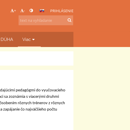
+
-
PRIHLÁSENIE
b DÚHA
Viac
vedajúcimi pedagógmi do vyučovacieho
aci sa zoznámia s viacerými druhmi
pôsobením rôznych trénerov z rôznych
a zapájanie čo najväčšieho počtu