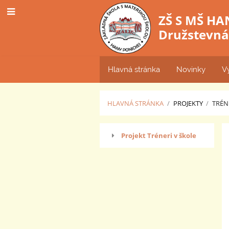
ZŠ S MŠ HA
Družstevná 
Hlavná stránka
Novinky
V
HLAVNÁ STRÁNKA
/
PROJEKTY
/
TRÉN
Tréneri
Projekt Tréneri v škole
v
škole