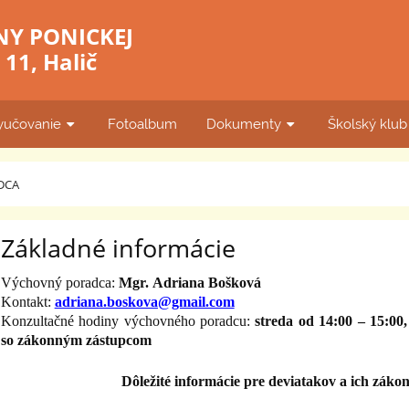
NY PONICKEJ
11, Halič
yučovanie
Fotoalbum
Dokumenty
Školský klu
DCA
Základné informácie
Výchovný poradca:
Mgr. Adriana Bošková
Kontakt:
adriana.boskova@gmail.com
Konzultačné hodiny výchovného poradcu:
streda od 14:00 – 15:00
so zákonným zástupcom
Dôležité informácie pre deviatakov a ich zák