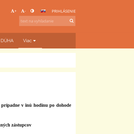
+
-
PRIHLÁSENIE
b DÚHA
Viac
, prípadne v inú hodinu po dohode
onných zástupcov