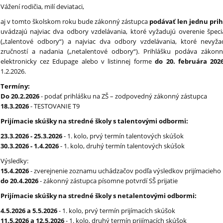
Vážení rodičia, milí deviataci,
aj v tomto školskom roku bude zákonný zástupca
podávať len jednu pri
uvádzajú najviac dva odbory vzdelávania, ktoré vyžadujú overenie špeci
(„talentové odbory“) a najviac dva odbory vzdelávania, ktoré nevyža
zručností a nadania („netalentové odbory“). Prihlášku podáva zákonný
elektronicky cez Edupage alebo v listinnej forme
do 20. februára 202
1.2.2026.
Termíny:
Do 20.2.2026
- podať prihlášku na ZŠ – zodpovedný zákonný zástupca
18.3.2026
- TESTOVANIE T9
Prijímacie skúšky na stredné školy s talentovými odbormi:
23.3.2026 - 25.3.2026
- 1. kolo, prvý termín talentových skúšok
30.3.2026 - 1.4.2026
- 1. kolo, druhý termín talentových skúšok
Výsledky:
15.4.2026
- zverejnenie zoznamu uchádzačov podľa výsledkov prijímacieho
do 20.4.2026
- zákonný zástupca písomne potvrdí SŠ prijatie
Prijímacie skúšky na stredné školy s netalentovými odbormi:
4.5.2026 a 5.5.2026
- 1. kolo, prvý termín prijímacích skúšok
11.5.2026 a 12.5.2026
- 1. kolo, druhý termín prijímacích skúšok