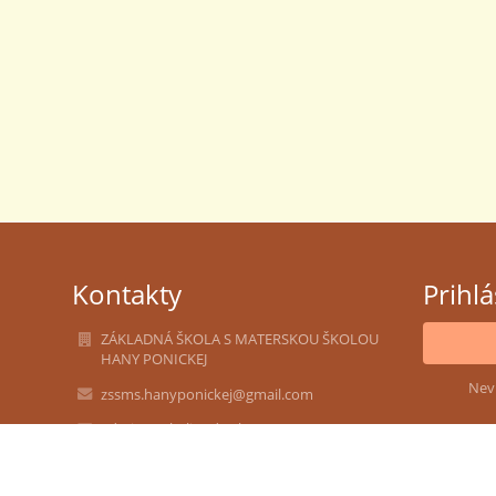
Kontakty
Prihl
ZÁKLADNÁ ŠKOLA S MATERSKOU ŠKOLOU
HANY PONICKEJ
Nev
zssms.hanyponickej@gmail.com
admin@zshalic.edu.sk
lgalad@azet.sk