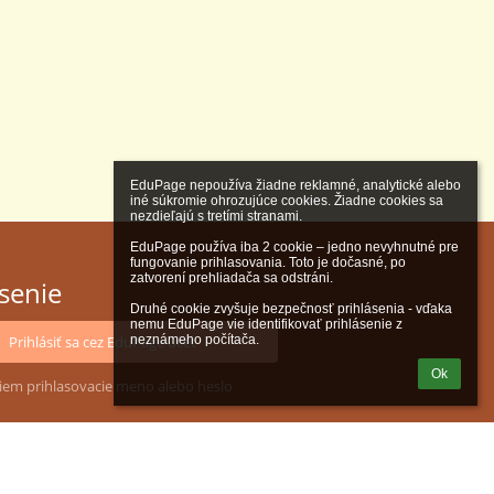
EduPage nepoužíva žiadne reklamné, analytické alebo 
iné súkromie ohrozujúce cookies. Žiadne cookies sa 
nezdieľajú s tretími stranami.

EduPage používa iba 2 cookie – jedno nevyhnutné pre 
fungovanie prihlasovania. Toto je dočasné, po 
zatvorení prehliadača sa odstráni.

ásenie
Druhé cookie zvyšuje bezpečnosť prihlásenia - vďaka 
nemu EduPage vie identifikovať prihlásenie z 
Prihlásiť sa cez EduPage účet
neznámeho počítača.
Ok
iem prihlasovacie meno alebo heslo