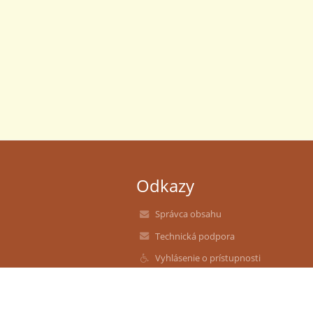
Odkazy
Správca obsahu
Technická podpora
Vyhlásenie o prístupnosti
Právne informácie
Zásady ochrany osobných údajov