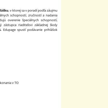
hlášku
, v ktorej sa v poradí podľa záujmu
álnych schopností, zručností a nadania
dujú overenie špeciálnych schopností,
 zástupca riaditeľovi základnej školy
6.
Edupage spustí podávanie prihlášok
 konania v TO