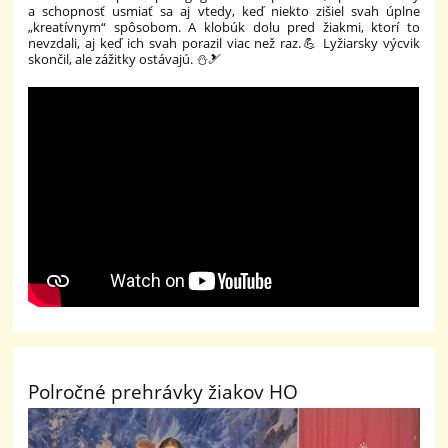
a schopnosť usmiať sa aj vtedy, keď niekto zišiel svah úplne
„kreatívnym“ spôsobom. A klobúk dolu pred žiakmi, ktorí to
nevzdali, aj keď ich svah porazil viac než raz.💪 Lyžiarsky výcvik
skončil, ale zážitky ostávajú. ⛄🎿
Polročné prehrávky žiakov HO