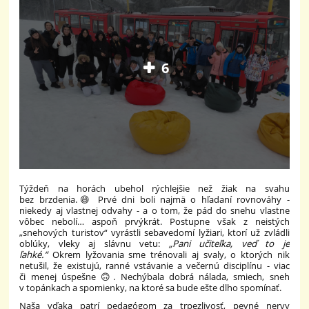
6
Týždeň na horách ubehol rýchlejšie než žiak na svahu
bez brzdenia.😄 Prvé dni boli najmä o hľadaní rovnováhy -
niekedy aj vlastnej odvahy - a o tom, že pád do snehu vlastne
vôbec nebolí… aspoň prvýkrát. Postupne však z neistých
„snehových turistov“ vyrástli sebavedomí lyžiari, ktorí už zvládli
oblúky, vleky aj slávnu vetu:
„Pani učiteľka, veď to je
ľahké.“
Okrem lyžovania sme trénovali aj svaly, o ktorých nik
netušil, že existujú, ranné vstávanie a večernú disciplínu - viac
či menej úspešne 🙃. Nechýbala dobrá nálada, smiech, sneh
v topánkach a spomienky, na ktoré sa bude ešte dlho spomínať.
Naša vďaka patrí pedagógom za trpezlivosť, pevné nervy