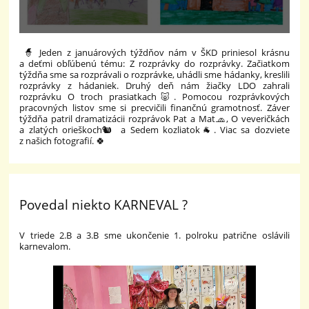
🧙 Jeden z januárových týždňov nám v ŠKD priniesol krásnu
a deťmi obľúbenú tému: Z rozprávky do rozprávky. Začiatkom
týždňa sme sa rozprávali o rozprávke, uhádli sme hádanky, kreslili
rozprávky z hádaniek. Druhý deň nám žiačky LDO zahrali
rozprávku O troch prasiatkach🐷. Pomocou rozprávkových
pracovných listov sme si precvičili finančnú gramotnosť. Záver
týždňa patril dramatizácii rozprávok Pat a Mat🧢, O veveričkách
a zlatých orieškoch🐿️ a Sedem kozliatok🐐. Viac sa dozviete
z našich fotografií. 🍀
Povedal niekto KARNEVAL ?
V triede 2.B a 3.B sme ukončenie 1. polroku patrične oslávili
karnevalom.