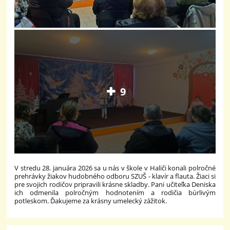
9
V stredu 28. januára 2026 sa u nás v škole v Haliči konali polročné
prehrávky žiakov hudobného odboru SZUŠ - klavír a flauta. Žiaci si
pre svojich rodičov pripravili krásne skladby. Pani učiteľka Deniska
ich odmenila polročným hodnotením a rodičia búrlivým
potleskom. Ďakujeme za krásny umelecký zážitok.