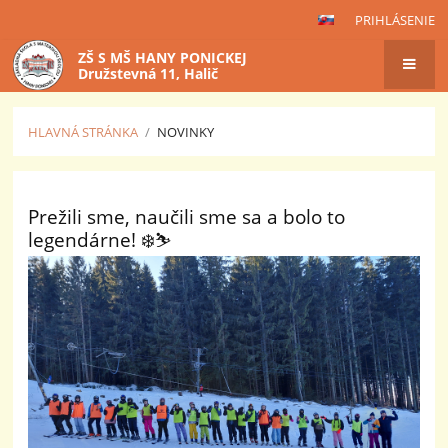
PRIHLÁSENIE
ZŠ S MŠ HANY PONICKEJ
Družstevná 11, Halič
HLAVNÁ STRÁNKA
/
NOVINKY
Novinky
Prežili sme, naučili sme sa a bolo to
legendárne! ❄️⛷️