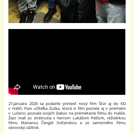
27.januára 2026 sa podarilo priniesť nový film Štúr aj do KD
v Haliči. Pani učiteľka Zuzka, ktorá si film pozrela aj v premiére
v Lučenci, pozvala svojich žiakov na premietanie filmu do Haliče.
Žiaci mali zo stretnutia s hercom Lukášom Pelčom, režisérkou
filmu Marianou Čengel Solčanskou a zo samotného filmu
obrovský zážitok.