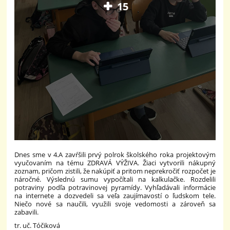
15
Dnes sme v 4.A zavŕšili prvý polrok školského roka projektovým
vyučovaním na tému ZDRAVÁ VÝŽIVA. Žiaci vytvorili nákupný
zoznam, pričom zistili, že nakúpiť a pritom neprekročiť rozpočet je
náročné. Výslednú sumu vypočítali na kalkulačke. Rozdelili
potraviny podľa potravinovej pyramídy. Vyhľadávali informácie
na internete a dozvedeli sa veľa zaujímavostí o ľudskom tele.
Niečo nové sa naučili, využili svoje vedomosti a zároveň sa
zabavili.
tr. uč. Tóčiková