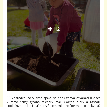
12
🫜🫑 Záhradka, čo v zime spala, sa dnes znova otvárala🫜🫑 dnes
v rámci témy týždňa tekvičky mali šikovné rúčky a zasadili
spoločnými silami naše prvé semienka reďkovky a papriky, už