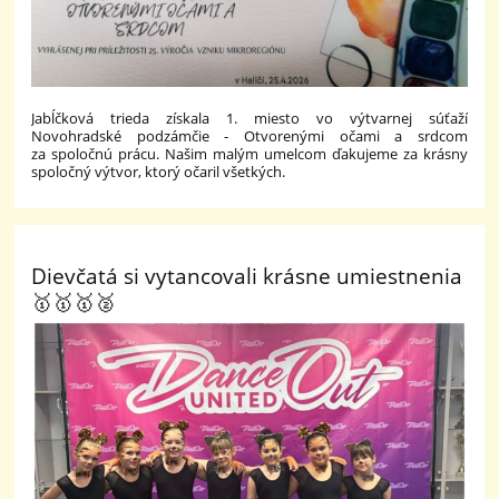
Jabĺčková trieda získala 1. miesto vo výtvarnej súťaží
Novohradské podzámčie - Otvorenými očami a srdcom
za spoločnú prácu. Našim malým umelcom ďakujeme za krásny
spoločný výtvor, ktorý očaril všetkých.
Dievčatá si vytancovali krásne umiestnenia
🥇🥇🥇🥈