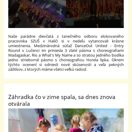
Naše parádne dievčatá z tanečného odboru elokovaného
pracoviska SZUŠ v Haliči si v nedeľu vytancovali krásne
umiestnenia. Medzinárodná súťaž DanceOut United - Entry
Round v Lučenci im priniesla 3 zlaté pásma s choreografiami
Madagaskar, Rio a What's My Name a so stratou jedného bodíka
jedno strieborné pásmo s choreografiou Horela lipka. Okrem
týchto ocenení si odniesli nové skúsenosti a veľa pekných
zážitkov, z ktorých máme všetci veľkú radosť.
Záhradka čo v zime spala, sa dnes znova
otvárala