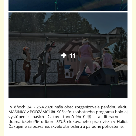
11
V dňoch 24. - 26.4.2026 naša obec zorganizovala parádnu akciu
MAŠINKY v PODZÁMČÍ.🚂. Súčasťou sobotného programu bolo aj
vystúpenie našich žiakov tanečného💃🏼 a literarno -
dramatického🎭 odboru SZUŠ elokovaného pracoviska v Haliči.
Ďakujeme za pozvanie, skvelú atmosféru a parádne pohostenie.