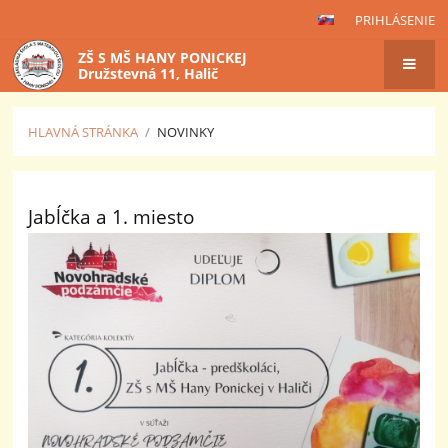
PRIHLÁSENIE
ZŠ S MŠ HANY PONICKEJ
Družstevná 11, Halič
HLAVNÁ STRÁNKA
/
NOVINKY
Novinky
Jabĺčka a 1. miesto