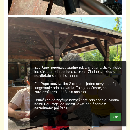
EduPage nepoužíva žiadne reklamné, analytické alebo 
iné súkromie ohrozujúce cookies. Žiadne cookies sa 
nezdieľajú s tretími stranami.

EduPage používa iba 2 cookie – jedno nevyhnutné pre 
fungovanie prihlasovania. Toto je dočasné, po 
zatvorení prehliadača sa odstráni.

Druhé cookie zvyšuje bezpečnosť prihlásenia - vďaka 
nemu EduPage vie identifikovať prihlásenie z 
neznámeho počítača.
Ok