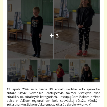
3
13. apríla 2026 sa v triede HV konalo školské kolo speváckej
sútaže Slávik Slovenska. Zástupcovia takmer všetkých tried
súťažili v III. súťažných kategóriách. Postupujúcim žiakom držíme
palce v ďalšom regionálnom kole speváckej sútaže. Všetkým
zúčastneným žiakom ďakujeme za účasť a skvelé výkony. 🎶