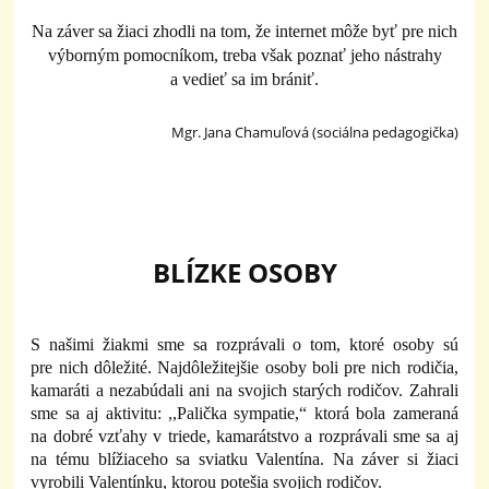
Na záver sa žiaci zhodli na tom, že internet môže byť pre nich
výborným pomocníkom, treba však poznať jeho nástrahy
a vedieť sa im brániť.
Mgr. Jana Chamuľová (sociálna pedagogička)
BLÍZKE OSOBY
S našimi žiakmi sme sa rozprávali o tom, ktoré osoby sú
pre nich dôležité. Najdôležitejšie osoby boli pre nich rodičia,
kamaráti a nezabúdali ani na svojich starých rodičov. Zahrali
sme sa aj aktivitu: ,,Palička sympatie,“ ktorá bola zameraná
na dobré vzťahy v triede, kamarátstvo a rozprávali sme sa aj
na tému blížiaceho sa sviatku Valentína. Na záver si žiaci
vyrobili Valentínku, ktorou potešia svojich rodičov.