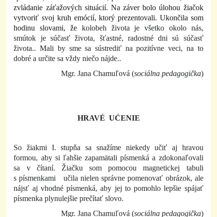
zvládanie záťažových situácií.
Na záver bolo úlohou žiačok
vytvoriť svoj kruh emócií, ktorý prezentovali. Ukončila som
hodinu slovami, že
kolobeh života je všetko okolo nás,
smútok je súčasť života, šťastné, radostné dni sú súčasť
života.. Mali by sme sa sústrediť na pozitívne veci, na to
dobré a určite sa vždy niečo nájde..
Mgr. Jana Chamuľová (
sociálna pedagogička
)
HRAVÉ UĆENIE
So žiakmi I. stupňa sa snažíme niekedy učiť aj hravou
formou, aby si ľahšie zapamätali písmenká a zdokonaľovali
sa v čítaní. Žiačku som pomocou magnetickej tabuli
s písmenkami učila nielen správne pomenovať obrázok, ale
nájsť aj vhodné písmenká, aby jej to pomohlo lepšie spájať
písmenka plynulejšie prečítať slovo.
Mgr. Jana Chamuľová (
sociálna pedagogička
)