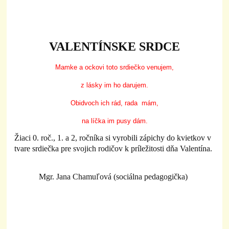
VALENTÍNSKE SRDCE
Mamke a ockovi toto srdiečko venujem,
z lásky im ho darujem.
Obidvoch ich rád, rada mám,
na líčka im pusy dám.
Žiaci 0. roč., 1. a 2, ročníka si vyrobili zápichy do kvietkov v
tvare srdiečka pre svojich rodičov k príležitosti dňa Valentína.
Mgr. Jana Chamuľová (sociálna pedagogička)