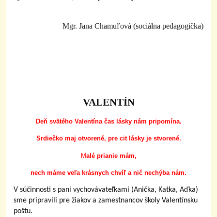
Mgr. Jana Chamuľová (sociálna pedagogička)
VALENTÍN
Deň svätého Valentína čas lásky nám pripomína.
Srdiečko maj otvorené, pre cit lásky je stvorené.
M
alé prianie mám,
nech máme veľa krásnych chvíľ a nič nechýba nám.
V súčinnosti s pani vychovávateľkami (Anička, Katka, Aďka)
sme pripravili pre žiakov a zamestnancov školy Valentínsku
poštu.