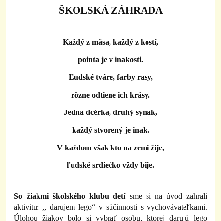
ŠKOLSKÁ ZÁHRADA
Každý z mäsa, každý z kostí,
pointa je v inakosti.
Ľudské tváre, farby rasy,
rôzne odtiene ich krásy.
Jedna dcérka, druhý synak,
každý stvorený je inak.
V každom však kto na zemi žije,
ľudské srdiečko vždy bije.
So žiakmi školského klubu detí
sme si na úvod zahrali
aktivitu: ,, darujem lego“ v súčinnosti s vychovávateľkami.
Úlohou žiakov bolo si vybrať osobu, ktorej darujú lego