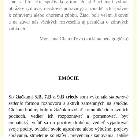
sme sa hru. Hra spočívala v tom, že si žiaci mali vybrať
obrázky (zdravé, nezdravé potraviny) a zaradiť ich správne
k zdravému alebo chorému zúbku. Žiaci boli veľmi šikovní
a na záver nás všetkých rozveselila aj pesnička o zdravých
zúbkoch.
Mgr. Jana Chamuľová (sociálna pedagogička)
EMÓCIE
So žiačkami 5
.B, 7.B a 9.B triedy
som vykonala
skupinové
sedenie
formou rozhovoru a aktivít zameraných na
emócie
.
Cieľom hodiny bolo u žiačok
rozvíjať komunikáciu o svojich
pocitoch, vedieť ich rozpoznávať a pomenovať, byť
empatický, vcítiť sa do pocitov druhého, vedieť vyjadrovať
svoje pocity, ovládať svoje agresívne alebo výbušné prejavy
správania, stmelenie kolektívu, prevencia šikanovania, ľahšie