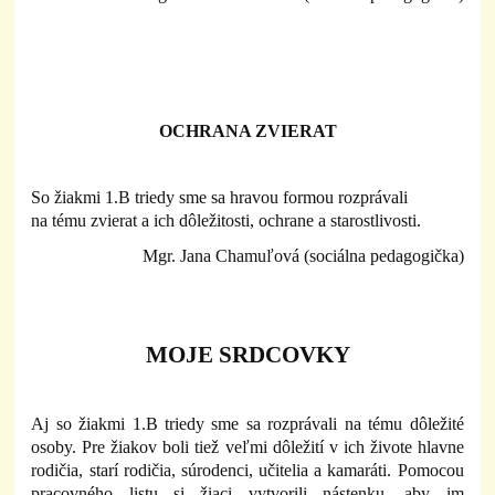
OCHRANA ZVIERAT
So žiakmi 1.B triedy sme sa hravou formou rozprávali
na tému zvierat a ich dôležitosti, ochrane a starostlivosti.
Mgr. Jana Chamuľová (sociálna pedagogička)
MOJE SRDCOVKY
Aj so žiakmi 1.B triedy sme sa rozprávali na tému dôležité
osoby. Pre žiakov boli tiež veľmi dôležití v ich živote hlavne
rodičia, starí rodičia, súrodenci, učitelia a kamaráti. Pomocou
pracovného listu si žiaci vytvorili nástenku, aby im