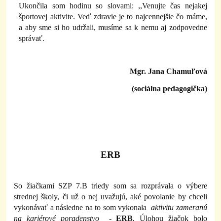
Ukončila som hodinu so slovami: ,,Venujte čas nejakej
športovej aktivite.
Veď zdravie je to najcennejšie čo máme,
a aby sme si ho udržali, musíme sa k nemu aj zodpovedne
správať.
Mgr. Jana Chamuľová
(sociálna pedagogička)
ERB
So žiačkami SZP 7.B triedy som sa rozprávala o výbere
strednej školy, či už o nej uvažujú, aké povolanie by chceli
vykonávať a následne na to som vykonala
aktivitu zameranú
na kariérové poradenstvo -
ERB
.
Úlohou žiačok bolo