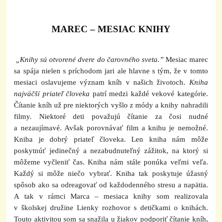
MAREC – MESIAC KNIHY
„Knihy sú otvorené dvere do čarovného sveta.”
Mesiac marec
sa spája nielen s príchodom jari ale hlavne s tým, že v tomto
mesiaci oslavujeme význam kníh v našich životoch.
Kniha
najväčší priateľ človeka
patrí medzi každé vekové kategórie.
Čítanie kníh už pre niektorých vyšlo z módy a knihy nahradili
filmy. Niektoré deti považujú čítanie za čosi nudné
a nezaujímavé. Avšak porovnávať film a knihu je nemožné.
Kniha je dobrý priateľ človeka. Len kniha nám môže
poskytnúť jedinečný a nezabudnuteľný zážitok, na ktorý si
môžeme vyčleniť čas. Kniha nám stále ponúka veľmi veľa.
Každý si môže niečo vybrať. Kniha tak poskytuje úžasný
spôsob ako sa odreagovať od každodenného stresu a napätia.
A tak v rámci Marca – mesiaca knihy som realizovala
v školskej družine Lienky rozhovor s detičkami o knihách.
Touto aktivitou som sa snažila u žiakov podporiť čítanie kníh,