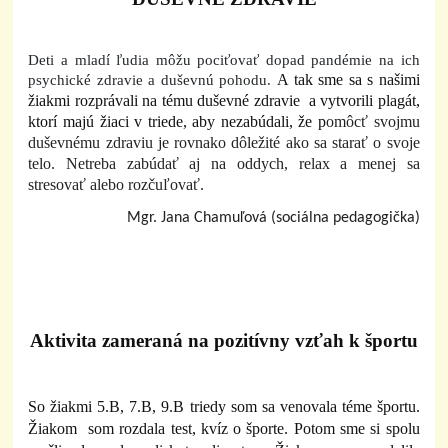
Deti a mladí ľudia môžu pociťovať dopad pandémie na ich
A tak sme sa s našimi
psychické zdravie a duševnú pohodu.
žiakmi rozprávali na tému duševné zdravie a vytvorili plagát,
ktorí majú žiaci v triede, aby nezabúdali, že p
omôcť svojmu
duševnému zdraviu je rovnako dôležité ako sa starať o svoje
telo. Netreba zabúdať aj na oddych, relax a menej sa
stresovať alebo rozčuľovať.
Mgr. Jana Chamuľová (sociálna pedagogička)
Aktivita zameraná na pozitívny vzťah k športu
So žiakmi 5.B, 7.B, 9.B triedy som sa venovala téme športu.
Žiakom som rozdala test, kvíz o športe. Potom sme si spolu