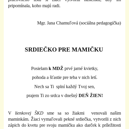
pripomínala, koho majú radi.
Mgr. Jana Chamuľová (sociálna pedagogička)
SRDIEČKO PRE MAMIČKU
Posielam
k MDŽ
prvé jarné kvietky,
pohoda a šťastie pre teba v nich letí.
Nech sa Ti splní každý Tvoj sen,
prajem Ti zo srdca v dnešný
DEŇ ŽIEN!
V
lienkovej ŠKD
sme sa so žiakmi venovali našim
maminkám. Žiaci vymaľovali pekné srdiečka, vytvorili z nich
zápich do kvetu pre svoju mamičku ako darček k príležitosti