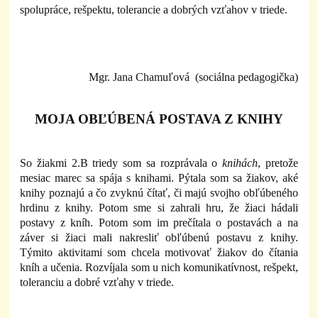
spolupráce, rešpektu, tolerancie a dobrých vzťahov v triede.
Mgr. Jana Chamuľová (s
ociálna pedagogička)
MOJA OBĽÚBENÁ POSTAVA Z KNIHY
So žiakmi 2.B triedy som sa rozprávala o
knihách
, pretože
mesiac marec sa spája s knihami. Pýtala som sa žiakov, aké
knihy poznajú a čo zvyknú čítať, či majú svojho obľúbeného
hrdinu z knihy. Potom sme si zahrali hru, že žiaci hádali
postavy z kníh. Potom som im prečítala o postavách a na
záver si žiaci mali nakresliť obľúbenú postavu z knihy.
Týmito aktivitami som chcela motivovať žiakov do čítania
kníh a učenia. Rozvíjala som u nich komunikatívnost, rešpekt,
toleranciu a dobré vzťahy v triede.