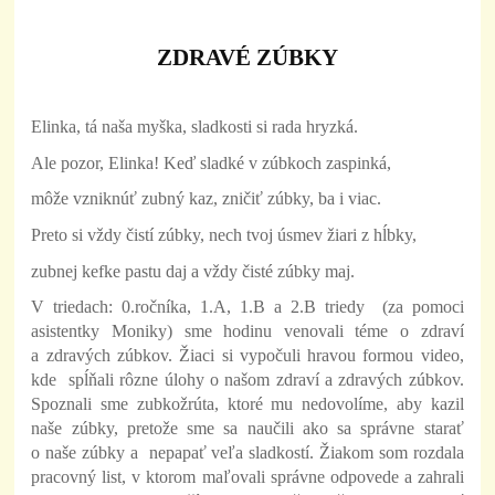
ZDRAVÉ ZÚBKY
Elinka, tá naša myška, sladkosti si rada hryzká.
Ale pozor, Elinka! Keď sladké v zúbkoch zaspinká,
môže vzniknúť zubný kaz, zničiť zúbky, ba i viac.
Preto si vždy čistí zúbky, nech tvoj úsmev žiari z hĺbky,
zubnej kefke pastu daj a vždy čisté zúbky maj.
V triedach: 0.ročníka, 1.A, 1.B a 2.B triedy (za pomoci
asistentky Moniky) sme hodinu venovali téme o zdraví
a zdravých zúbkov. Žiaci si vypočuli hravou formou video,
kde spĺňali rôzne úlohy o našom zdraví a zdravých zúbkov.
Spoznali sme zubkožrúta, ktoré mu nedovolíme, aby kazil
naše zúbky, pretože sme sa naučili ako sa správne starať
o naše zúbky a nepapať veľa sladkostí. Žiakom som rozdala
pracovný list, v ktorom maľovali správne odpovede a zahrali