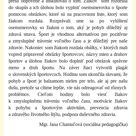
prešli odpovede a diskutovali o tom. Žiakov som rozdelila
do skupín a ich úlohou bolo vyplniť osemsmerovku o športe
pomocou obrázkov, ktoré sú na pracovnom liste, ktorý som
žiakom rozdala. Rozprávali sme sa po vylúštení
osemsmerovky so žiakmi o tom, aký je pohyb dôležitý aj
zdravá strava. Šport je vhodnou alternatívou pre pozitívne
a zmysluplné trávenie voľného času a je dôležitý pre naše
zdravie. Nakoniec som žiakom rozdala obálky, v ktorých mali
vopred pripravené obrázky športovcov, názvy mien a druhov
športov a úlohou žiakov bolo doplniť pod obrázok správne
meno a druh športu. Na záver žiaci vytvorili plagát
o slovenských športovcoch. Hodinu som ukončila slovami, že
pohyb a šport je balzamom nielen pre telo, ale aj pre našu
dušu, pretože sa cítime lepšie, vie nás odreagovať od rôznych
problémov. Cieľom hodiny bolo viesť žiakov
k zmysluplnému tráveniu voľného času, motivácie žiakov
k pohybu a športovým aktivitám, prevencia zdravia
a zdravého životného štýlu, podpora duševného zdravia.
Mgr. Jana Chamuľová (sociálna pedagogička)