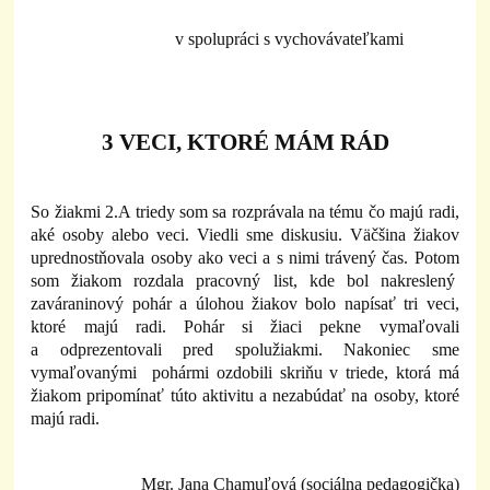
v spolupráci s vychovávateľkami
3 VECI, KTORÉ MÁM RÁD
So žiakmi 2.A triedy som sa rozprávala na tému čo majú radi,
aké osoby alebo veci. Viedli sme diskusiu. Väčšina žiakov
uprednostňovala osoby ako veci a s nimi trávený čas. Potom
som žiakom rozdala pracovný list, kde bol nakreslený
zaváraninový pohár a úlohou žiakov bolo napísať tri veci,
ktoré majú radi. Pohár si žiaci pekne vymaľovali
a odprezentovali pred spolužiakmi. Nakoniec sme
vymaľovanými pohármi ozdobili skriňu v triede, ktorá má
žiakom pripomínať túto aktivitu a nezabúdať na osoby, ktoré
majú radi.
Mgr. Jana Chamuľová (sociálna pedagogička)