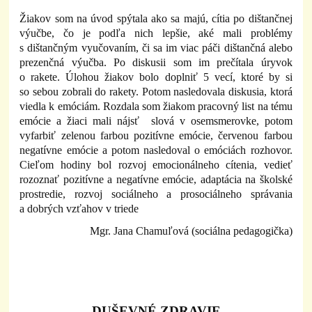
Žiakov som na úvod spýtala ako sa majú, cítia po dištančnej
výučbe, čo je podľa nich lepšie, aké mali problémy
s dištančným vyučovaním, či sa im viac páči dištančná alebo
prezenčná výučba. Po diskusii som im prečítala úryvok
o rakete. Úlohou žiakov bolo doplniť 5 vecí, ktoré by si
so sebou zobrali do rakety. Potom nasledovala diskusia, ktorá
viedla k emóciám. Rozdala som žiakom pracovný list na tému
emócie a žiaci mali nájsť slová v osemsmerovke, potom
vyfarbiť zelenou farbou pozitívne emócie, červenou farbou
negatívne emócie a potom nasledoval o emóciách rozhovor.
Cieľom hodiny bol rozvoj emocionálneho cítenia, vedieť
rozoznať pozitívne a negatívne emócie, adaptácia na školské
prostredie, rozvoj sociálneho a prosociálneho správania
a dobrých vzťahov v triede
Mgr. Jana Chamuľová (sociálna pedagogička)
DUŠEVNÉ ZDRAVIE