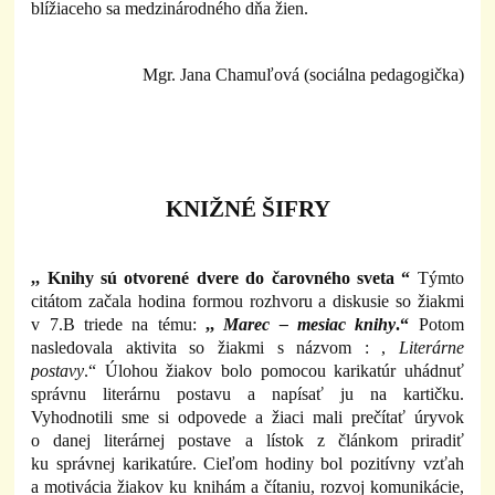
blížiaceho sa medzinárodného dňa žien.
Mgr. Jana Chamuľová (sociálna pedagogička)
KNIŽNÉ ŠIFRY
,, Knihy sú otvorené dvere do čarovného sveta “
Týmto
citátom začala hodina formou rozhvoru a diskusie so žiakmi
v 7.B triede na tému:
,,
Marec – mesiac knihy
.“
Potom
nasledovala aktivita so žiakmi s názvom : ,
Literárne
postavy
.“ Úlohou žiakov bolo pomocou karikatúr uhádnuť
správnu literárnu postavu a napísať ju na kartičku.
Vyhodnotili sme si odpovede a žiaci mali prečítať úryvok
o danej literárnej postave a lístok z článkom priradiť
ku správnej karikatúre. Cieľom hodiny bol pozitívny vzťah
a motivácia žiakov ku knihám a čítaniu, rozvoj komunikácie,