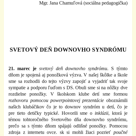
Mgr. Jana Chamuľová (sociálna pedagogička)
SVETOVÝ DEŇ DOWNOVHO SYNDRÓMU
21. marec je
svetový deň downovho syndrómu
. S týmto
dňom je spojená aj ponožková výzva. V našej škôlke a škole
sme sa rozhodli do tejto výzvy zapojiť a vyjadriť tak svoje
sympatie a podporu ľuďom s DS. Obuli sme si na nôžky dve
rozdielne ponožky. V školskom klube detí sme formou
rozhovoru pomocou powerpointovej prezentácie
oboznámili
našich klubáčikov čo je to downov syndróm u detí, čo je
pre tieto detičky typické. Hovorili sme o
inklúzii
, ktorá je
témou tohtoročného Svetového dňa downovho syndrómu,
prečo sa s týmto dňom spájajú odlišné ponožky. Pomocou
zdroja z internetu ovce. sk si mohli žiaci pozrieť
poučné