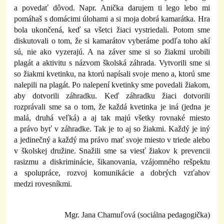
a povedať dôvod. Napr. Anička darujem ti lego lebo mi
pomáhaš s domácimi úlohami a si moja dobrá kamarátka. Hra
bola ukončená, keď sa všetci žiaci vystriedali. Potom sme
diskutovali o tom, že si kamarátov vyberáme podľa toho akí
sú, nie ako vyzerajú. A na záver sme si so žiakmi urobili
plagát a aktivitu s názvom školská záhrada. Vytvorili sme si
so žiakmi kvetinku, na ktorú napísali svoje meno a, ktorú sme
nalepili na plagát. Po nalepení kvetinky sme povedali žiakom,
aby dotvorili záhradku. Keď záhradku žiaci dotvorili
rozprávali sme sa o tom, že každá kvetinka je iná (jedna je
malá, druhá veľká) a aj tak majú všetky rovnaké miesto
a právo byť v záhradke. Tak je to aj so žiakmi. Každý je iný
a jedinečný a každý ma právo mať svoje miesto v triede alebo
v školskej družine. Snažili sme sa viesť žiakov k prevencii
rasizmu a diskriminácie, šikanovania, vzájomného rešpektu
a spolupráce, rozvoj komunikácie a dobrých vzťahov
medzi rovesníkmi.
Mgr. Jana Chamuľová (sociálna pedagogička)