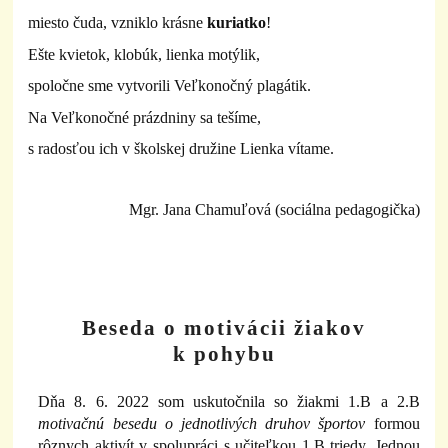
miesto čuda, vzniklo krásne
kuriatko
!
Ešte kvietok, klobúk, lienka motýlik,
spoločne sme vytvorili Veľkonočný plagátik.
Na Veľkonočné prázdniny sa tešíme,
s radosťou ich v školskej družine Lienka vítame.
Mgr. Jana Chamuľová (sociálna pedagogička)
Beseda o motivácii žiakov
k pohybu
Dňa 8. 6. 2022 som uskutočnila so žiakmi 1.B a 2.B
motivačnú besedu o jednotlivých druhov športov
formou
rôznych aktivít v spolupráci s učiteľkou 1.B triedy. Jednou