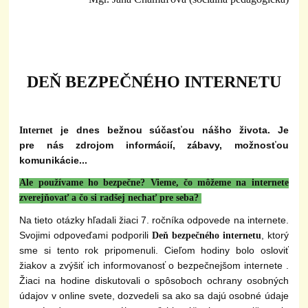
DEŇ BEZPEČNÉHO INTERNETU
je dnes bežnou súčasťou nášho života. Je
Internet
pre nás zdrojom informácií, zábavy, možnosťou
komunikácie...
Ale používame ho bezpečne? Vieme, čo môžeme na internete
zverejňovať a čo si radšej nechať pre seba?
Na tieto otázky hľadali žiaci 7. ročníka odpovede na internete.
Svojimi odpoveďami podporili
, ktorý
Deň bezpečného internetu
sme si tento rok pripomenuli. Cieľom hodiny bolo osloviť
žiakov a zvýšiť ich informovanosť o bezpečnejšom internete .
Žiaci na hodine diskutovali o spôsoboch ochrany osobných
údajov v online svete, dozvedeli sa ako sa dajú osobné údaje