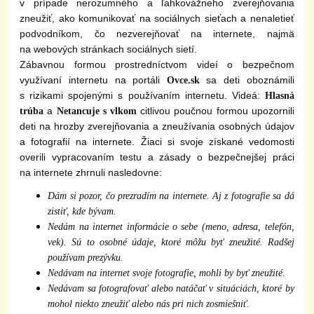
v prípade nerozumného a ľahkovážneho zverejňovania
zneužiť, ako komunikovať na sociálnych sieťach a nenaletieť
podvodníkom, čo nezverejňovať na internete, najmä
na webových stránkach sociálnych sietí.
Zábavnou formou prostredníctvom videí o bezpečnom
využívaní internetu na portáli
sa deti oboznámili
Ovce.sk
s rizikami spojenými s používaním internetu. Videá:
Hlasná
a
citlivou poučnou formou upozornili
trúba
Netancuje s vlkom
deti na hrozby zverejňovania a zneužívania osobných údajov
a fotografií na internete. Žiaci si svoje získané vedomosti
overili vypracovaním testu a zásady o bezpečnejšej práci
na internete zhrnuli nasledovne:
Dám si pozor, čo prezradím na internete. Aj z fotografie sa dá
zistiť, kde bývam.
Nedám na internet informácie o sebe (meno, adresa, telefón,
vek). Sú to osobné údaje, ktoré môžu byť zneužité. Radšej
používam prezývku.
Nedávam na internet svoje fotografie, mohli by byť zneužité.
Nedávam sa fotografovať alebo natáčať v situáciách, ktoré by
mohol niekto zneužiť alebo nás pri nich zosmiešniť.