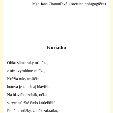
Mgr. Jana Chamuľová (sociálna pedagogička)
Kuriatko
Obkreslíme ruky máličko,
z nich vyrobíme telíčko,
Krúžia ruky trošička,
hotová je z nich aj hlavička.
Na hlavičku zobák, očká,
skryté má žlté čudo krídelôčká.
Pridáme nôžky, zobák zakrátko,