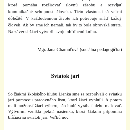
ktoré pomáha rozširovať slovnú zásobu a rozvíjať
komunikačné schopnosti človeka. Tieto vlastnosti sú veľmi
dôležité. V každodennom živote ich potrebuje snáď každý
človek. Ak by sme ich nemali, tak by to bola obrovská strata.
Na záver si žiaci vytvorili svoju obľúbenú knihu.
Mgr. Jana Chamuľová (sociálna pedagogička)
Sviatok jari
So žiakmi školského klubu Lienka sme sa rozprávali o sviatku
jari pomocou pracovného listu, ktorí žiaci vyplnili. A potom
mali možnosť žiaci výberu, čo budú vyrábať alebo maľovať.
Výtvormi vznikla pekná nástenka, ktorá žiakom pripomína
blížiaci sa sviatok jari, Veľkú noc.