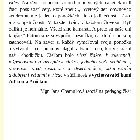
video
. Na záver pomocou vopred pripravených maketiek mali
žiaci poskladať vety, ktoré zneli: ,, Svetový deň downovho
syndrómu nie je len o ponožkách. Je o jedinečnosti, láske
a spolupatričnosti. V každej tvári, v každom človeku. Byť
odlišní je normálne. Všetci sme kamaráti. A preto sú naše dni
krajšie.“ Potom sme si vypočuli pesničku, na ktorú sme si aj
zatancovali. Na záver si každý vymaľoval svoju ponožku
a vytvorili sme spoločný plagát v tvare srdca, ktorý skrášlil
našu chodbičku. Cieľom bolo
viesť žiakov k tolerancii,
rešpektovaniu a akceptácii žiakov jedného voči druhému ,
prevencia pred rasizmom a diskriminácie, šikanovaním
a dobrými vzťahmi v triede
v súčinnost
i
s vychovávateľkami
Aďkou a Aničkou.
Mgr. Jana Chamuľová (sociálna pedagogička)