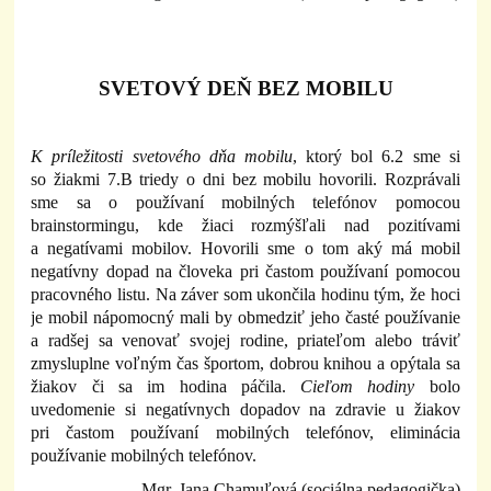
SVETOVÝ DEŇ BEZ MOBILU
K príležitosti svetového dňa mobilu
, ktorý bol 6.2 sme si
so žiakmi 7.B triedy o dni bez mobilu hovorili. Rozprávali
sme sa o používaní mobilných telefónov pomocou
brainstormingu, kde žiaci rozmýšľali nad pozitívami
a negatívami mobilov. Hovorili sme o tom aký má mobil
negatívny dopad na človeka pri častom používaní pomocou
pracovného listu. Na záver som ukončila hodinu tým, že hoci
je mobil nápomocný mali by obmedziť jeho časté používanie
a radšej sa venovať svojej rodine, priateľom alebo tráviť
zmysluplne voľným čas športom, dobrou knihou a opýtala sa
žiakov či sa im hodina páčila.
Cieľom hodiny
bolo
uvedomenie si negatívnych dopadov na zdravie u žiakov
pri častom používaní mobilných telefónov, eliminácia
používanie mobilných telefónov.
Mgr. Jana Chamuľová (sociálna pedagogička)