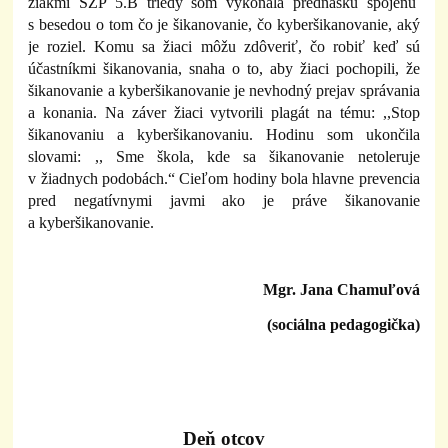
žiakmi SZP 5.B triedy som vykonala prednášku spojenú
s besedou o tom čo je šikanovanie, čo kyberšikanovanie, aký
je roziel. Komu sa žiaci môžu zdôveriť, čo robiť keď sú
účastníkmi šikanovania, snaha o to, aby žiaci pochopili, že
šikanovanie a kyberšikanovanie je nevhodný prejav správania
a konania. Na záver žiaci vytvorili plagát na tému: ,,Stop
šikanovaniu a kyberšikanovaniu. Hodinu som ukončila
slovami: ,, Sme škola, kde sa šikanovanie netoleruje
v žiadnych podobách.“ Cieľom hodiny bola hlavne prevencia
pred negatívnymi javmi ako je práve šikanovanie
a kyberšikanovanie.
Mgr. Jana Chamuľová
(sociálna pedagogička)
Deň otcov