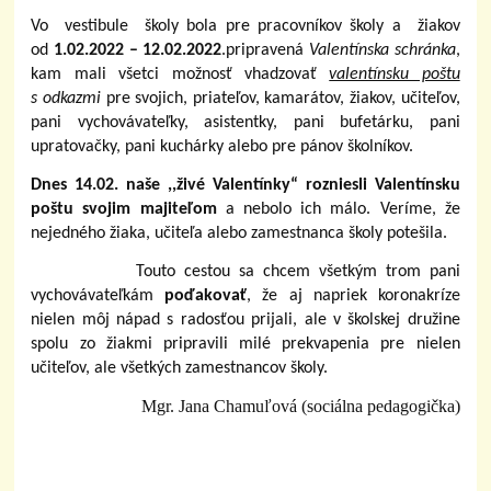
Vo vestibule školy bola pre pracovníkov školy a žiakov
od
1.02.2022 – 12.02.2022
.pripravená
Valentínska schránka
,
kam mali všetci možnosť vhadzovať
valentínsku poštu
s odkazmi
pre svojich, priateľov, kamarátov, žiakov, učiteľov,
pani vychovávateľky, asistentky, pani bufetárku, pani
upratovačky, pani kuchárky alebo pre pánov školníkov.
Dnes 14.02. naše ,,živé Valentínky“ rozniesli Valentínsku
poštu svojim majiteľom
a nebolo ich málo. Veríme, že
nejedného žiaka, učiteľa alebo zamestnanca školy potešila.
Touto cestou sa chcem všetkým trom pani
vychovávateľkám
poďakovať
, že aj napriek koronakríze
nielen môj nápad s radosťou prijali, ale v školskej družine
spolu zo žiakmi pripravili milé prekvapenia pre nielen
učiteľov, ale všetkých zamestnancov školy.
Mgr. Jana Chamuľová (sociálna pedagogička)