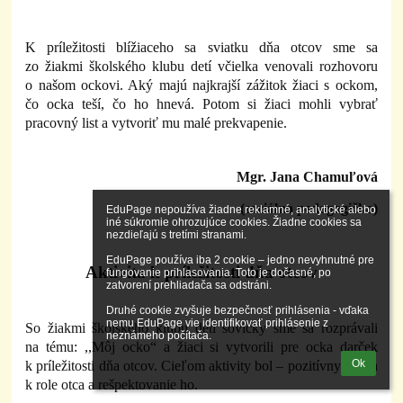
K príležitosti blížiaceho sa sviatku dňa otcov sme sa
zo žiakmi školského klubu detí včielka venovali rozhovoru
o našom ockovi. Aký majú najkrajší zážitok žiaci s ockom,
čo ocka teší, čo ho hnevá. Potom si žiaci mohli vybrať
pracovný list a vytvoriť mu malé prekvapenie.
Mgr. Jana Chamuľová
(sociálna pedagogička)
EduPage nepoužíva žiadne reklamné, analytické alebo 
iné súkromie ohrozujúce cookies. Žiadne cookies sa 
nezdieľajú s tretími stranami.

EduPage používa iba 2 cookie – jedno nevyhnutné pre 
Aktivita k príležitosti dňa otcov
fungovanie prihlasovania. Toto je dočasné, po 
zatvorení prehliadača sa odstráni.

Druhé cookie zvyšuje bezpečnosť prihlásenia - vďaka 
nemu EduPage vie identifikovať prihlásenie z 
So žiakmi školského klubu detí sovičky sme sa rozprávali
neznámeho počítača.
na tému: ,,Môj ocko“ a žiaci si vytvorili pre ocka darček
Ok
k príležitosti dňa otcov. Cieľom aktivity bol – pozitívny vzťah
k role otca a rešpektovanie ho.