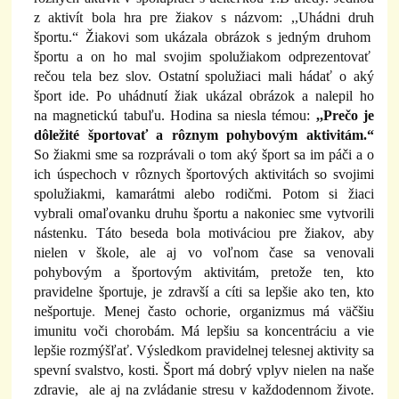
z aktivít bola hra pre žiakov s názvom: ,,Uhádni druh
športu.“ Žiakovi som ukázala obrázok s jedným druhom
športu a on ho mal svojim spolužiakom odprezentovať
rečou tela bez slov. Ostatní spolužiaci mali hádať o aký
šport ide. Po uhádnutí žiak ukázal obrázok a nalepil ho
na magnetickú tabuľu. Hodina sa niesla témou:
,,Prečo je
dôležité športovať a rôznym pohybovým aktivitám.“
So žiakmi sme sa rozprávali o tom aký šport sa im páči a o
ich úspechoch v rôznych športových aktivitách so svojimi
spolužiakmi, kamarátmi alebo rodičmi. Potom si žiaci
vybrali omaľovanku druhu športu a nakoniec sme vytvorili
nástenku. Táto beseda bola motiváciou pre žiakov, aby
nielen v škole, ale aj vo voľnom čase sa venovali
pohybovým a športovým aktivitám, pretože ten
,
kto
pravidelne športuje, je zdravší a cíti sa lepšie ako ten, kto
nešportuje
.
Menej často ochorie, organizmus má väčšiu
imunitu voči chorobám. Má lepšiu sa koncentráciu a vie
lepšie rozmýšľať. Výsledkom pravidelnej telesnej aktivity sa
spevní svalstvo, kosti.
Šport má dobrý vplyv nielen na naše
zdravie, ale aj na zvládanie stresu v každodennom živote.