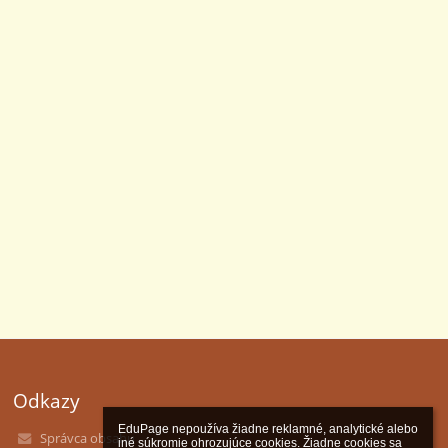
Odkazy
EduPage nepoužíva žiadne reklamné, analytické alebo 
Správca obsahu
iné súkromie ohrozujúce cookies. Žiadne cookies sa 