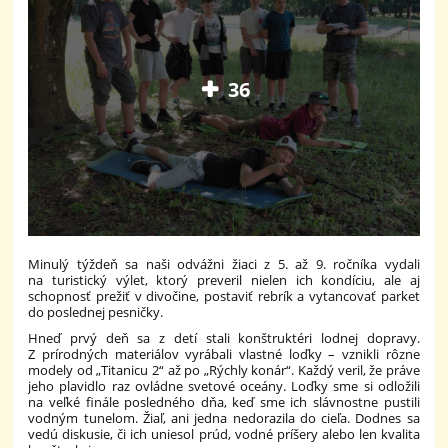
36
Minulý týždeň sa naši odvážni žiaci z 5. až 9. ročníka vydali
na turistický výlet, ktorý preveril nielen ich kondíciu, ale aj
schopnosť prežiť v divočine, postaviť rebrík a vytancovať parket
do poslednej pesničky.
Hneď prvý deň sa z detí stali konštruktéri lodnej dopravy.
Z prírodných materiálov vyrábali vlastné loďky – vznikli rôzne
modely od „Titanicu 2“ až po „Rýchly konár“. Každý veril, že práve
jeho plavidlo raz ovládne svetové oceány. Loďky sme si odložili
na veľké finále posledného dňa, keď sme ich slávnostne pustili
vodným tunelom. Žiaľ, ani jedna nedorazila do cieľa. Dodnes sa
vedú diskusie, či ich uniesol prúd, vodné príšery alebo len kvalita