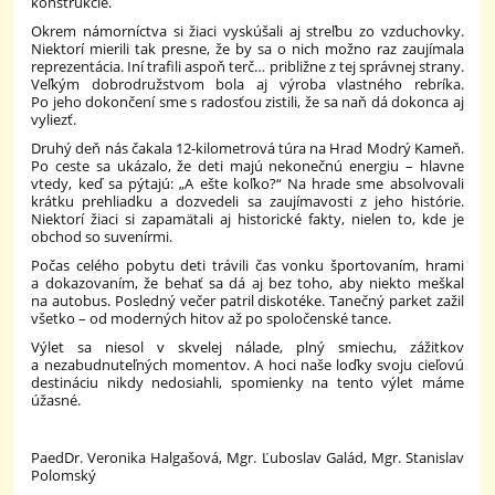
konštrukcie.
Okrem námorníctva si žiaci vyskúšali aj streľbu zo vzduchovky.
Niektorí mierili tak presne, že by sa o nich možno raz zaujímala
reprezentácia. Iní trafili aspoň terč… približne z tej správnej strany.
Veľkým dobrodružstvom bola aj výroba vlastného rebríka.
Po jeho dokončení sme s radosťou zistili, že sa naň dá dokonca aj
vyliezť.
Druhý deň nás čakala 12-kilometrová túra na Hrad Modrý Kameň.
Po ceste sa ukázalo, že deti majú nekonečnú energiu – hlavne
vtedy, keď sa pýtajú: „A ešte koľko?“ Na hrade sme absolvovali
krátku prehliadku a dozvedeli sa zaujímavosti z jeho histórie.
Niektorí žiaci si zapamätali aj historické fakty, nielen to, kde je
obchod so suvenírmi.
Počas celého pobytu deti trávili čas vonku športovaním, hrami
a dokazovaním, že behať sa dá aj bez toho, aby niekto meškal
na autobus. Posledný večer patril diskotéke. Tanečný parket zažil
všetko – od moderných hitov až po spoločenské tance.
Výlet sa niesol v skvelej nálade, plný smiechu, zážitkov
a nezabudnuteľných momentov. A hoci naše loďky svoju cieľovú
destináciu nikdy nedosiahli, spomienky na tento výlet máme
úžasné.
PaedDr. Veronika Halgašová, Mgr. Ľuboslav Galád, Mgr. Stanislav
Polomský