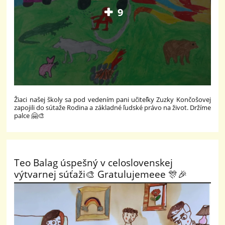
9
Žiaci našej školy sa pod vedením pani učiteľky Zuzky Končošovej
zapojili do sútaže Rodina a základné ľudské právo na život. Držíme
palce 🤗🎨
Teo Balag úspešný v celoslovenskej
výtvarnej súťaži🎨 Gratulujemeee 🎊🎉