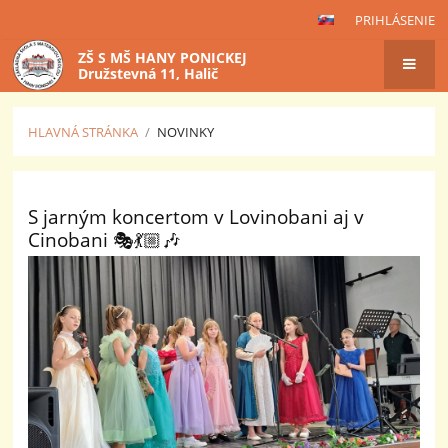
PRIHLÁSENIE
ZŠ S MŠ HANY PONICKEJ
Družstevná 11, Halič
HLAVNÁ STRÁNKA
/
NOVINKY
Novinky
S jarným koncertom v Lovinobani aj v
Cinobani 🎭💃🏼🎶