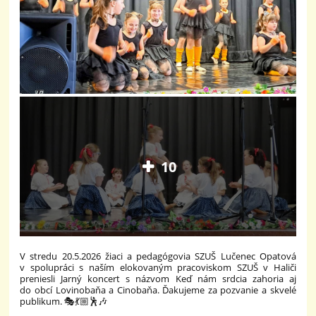
10
V stredu 20.5.2026 žiaci a pedagógovia SZUŠ Lučenec Opatová
v spolupráci s naším elokovaným pracoviskom SZUŠ v Haliči
preniesli Jarný koncert s názvom Keď nám srdcia zahoria aj
do obcí Lovinobaňa a Cinobaňa. Ďakujeme za pozvanie a skvelé
publikum. 🎭💃🏼🕺🎶