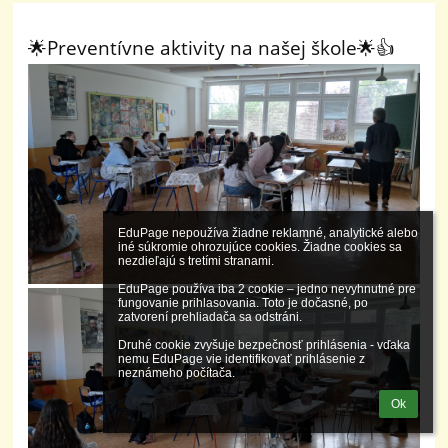
🌟Preventívne aktivity na našej škole🌟👍
EduPage nepoužíva žiadne reklamné, analytické alebo 
iné súkromie ohrozujúce cookies. Žiadne cookies sa 
nezdieľajú s tretími stranami.

EduPage používa iba 2 cookie – jedno nevyhnutné pre 
fungovanie prihlasovania. Toto je dočasné, po 
zatvorení prehliadača sa odstráni.

Druhé cookie zvyšuje bezpečnosť prihlásenia - vďaka 
nemu EduPage vie identifikovať prihlásenie z 
neznámeho počítača.
Ok