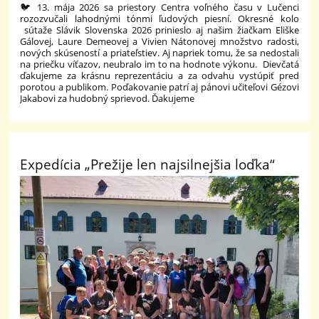
🐦 13. mája 2026 sa priestory Centra voľného času v Lučenci
rozozvučali lahodnými tónmi ľudových piesní. Okresné kolo
sútaže Slávik Slovenska 2026 prinieslo aj našim žiačkam Eliške
Gálovej, Laure Demeovej a Vivien Nátonovej množstvo radosti,
nových skúseností a priateľstiev. Aj napriek tomu, že sa nedostali
na priečku víťazov, neubralo im to na hodnote výkonu. Dievčatá
ďakujeme za krásnu reprezentáciu a za odvahu vystúpiť pred
porotou a publikom. Poďakovanie patrí aj pánovi učiteľovi Gézovi
Jakabovi za hudobný sprievod. Ďakujeme
Expedícia „Prežije len najsilnejšia loďka“