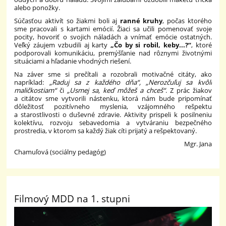
alebo ponožky.
Súčasťou aktivít so žiakmi boli aj
ranné kruhy
, počas ktorého
sme pracovali s kartami emócií. Žiaci sa učili pomenovať svoje
pocity, hovoriť o svojich náladách a vnímať emócie ostatných.
Veľký záujem vzbudili aj karty
„Čo by si robil, keby...?“
, ktoré
podporovali komunikáciu, premýšľanie nad rôznymi životnými
situáciami a hľadanie vhodných riešení.
Na záver sme si prečítali a rozobrali motivačné citáty, ako
napríklad:
„Raduj sa z každého dňa“, „Nerozčuľuj sa kvôli
maličkostiam“
či
„Usmej sa, keď môžeš a chceš“
. Z prác žiakov
a citátov sme vytvorili nástenku, ktorá nám bude pripomínať
dôležitosť pozitívneho myslenia, vzájomného rešpektu
a starostlivosti o duševné zdravie. Aktivity prispeli k posilneniu
kolektívu, rozvoju sebavedomia a vytváraniu bezpečného
prostredia, v ktorom sa každý žiak cíti prijatý a rešpektovaný.
Mgr. Jana
Chamuľová (sociálny pedagóg)
Filmový MDD na 1. stupni