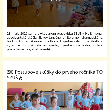
28. mája 2026 sa na elokovanom pracovisku SZUŠ v Haliči konali
absolventské skúšky žiakov tanečného, literarno - dramatického,
hudobného a výtvarného odboru. Úspešné zvládnutie štúdia si
vyžaduje obrovskú dávku talentu, trpezlivosti a hodín poctivej
práce. Srdečne gratulujeme❤️.
💃🏼 Postupové skúšky do prvého ročníka TO
SZUŠ🕺