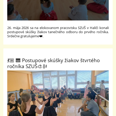
26. mája 2026 sa na elokovanom pracovisku SZUŠ v Haliči konali
postupové skúšky žiakov tanečného odboru do prvého ročníka.
Srdečne gratulujeme❤️.
💃🏼 🎹 Postupové skúšky žiakov štvrtého
ročníka SZUŠ🎨🎻