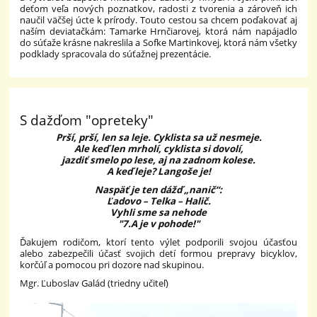
deťom veľa nových poznatkov, radosti z tvorenia a zároveň ich
naučil väčšej úcte k prírody. Touto cestou sa chcem poďakovať aj
naším deviatačkám: Tamarke Hrnčiarovej, ktorá nám napájadlo
do súťaže krásne nakreslila a Sofke Martinkovej, ktorá nám všetky
podklady spracovala do súťažnej prezentácie.
S dažďom "opreteky"
Prší, prší, len sa leje. Cyklista sa už nesmeje.
Ale keď len mrholí, cyklista si dovolí,
jazdiť smelo po lese, aj na zadnom kolese.
A keď leje? Langoše je!
Naspäť je ten dážď „nanič“:
Ľadovo – Telka – Halič.
Vyhli sme sa nehode
"7.A je v pohode!"
Ďakujem rodičom, ktorí tento výlet podporili svojou účasťou
alebo zabezpečili účasť svojich detí formou prepravy bicyklov,
korčúľ a pomocou pri dozore nad skupinou.
Mgr. Ľuboslav Galád (triedny učiteľ)