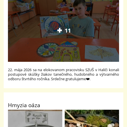
11
22. mája 2026 sa na elokovanom pracovisku SZUŠ v Haliči konali
postupové skúšky žiakov tanečného, hudobného a výtvarného
odboru štvrtého ročníka. Srdečne gratulujeme❤️.
Hmyzia oáza