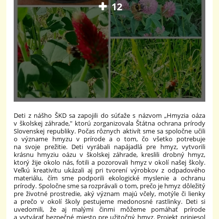
12
Deti z nášho ŠKD sa zapojili do súťaže s názvom „Hmyzia oáza
v školskej záhrade," ktorú zorganizovala Štátna ochrana prírody
Slovenskej republiky. Počas rôznych aktivít sme sa spoločne učili
o význame hmyzu v prírode a o tom, čo všetko potrebuje
na svoje prežitie. Deti vyrábali napájadlá pre hmyz, vytvorili
krásnu hmyziu oázu v školskej záhrade, kreslili drobný hmyz,
ktorý žije okolo nás, fotili a pozorovali hmyz v okolí našej školy.
Veľkú kreativitu ukázali aj pri tvorení výrobkov z odpadového
materiálu, čím sme podporili ekologické myslenie a ochranu
prírody. Spoločne sme sa rozprávali o tom, prečo je hmyz dôležitý
pre životné prostredie, aký význam majú včely, motýle či lienky
a prečo v okolí školy pestujeme medonosné rastlinky. Deti si
uvedomili, že aj malými činmi môžeme pomáhať prírode
a vytvárať bezpečné miesto pre užitočný hmyz. Projekt priniesol