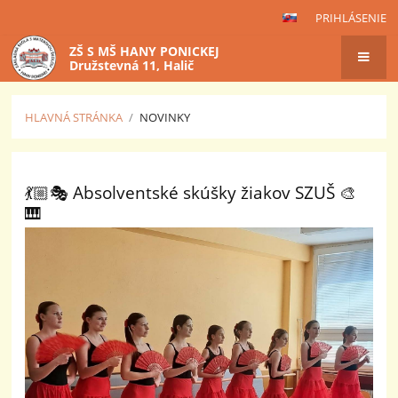
PRIHLÁSENIE
ZŠ S MŠ HANY PONICKEJ
Družstevná 11, Halič
HLAVNÁ STRÁNKA
/
NOVINKY
Novinky
💃🏼🎭 Absolventské skúšky žiakov SZUŠ 🎨
🎹