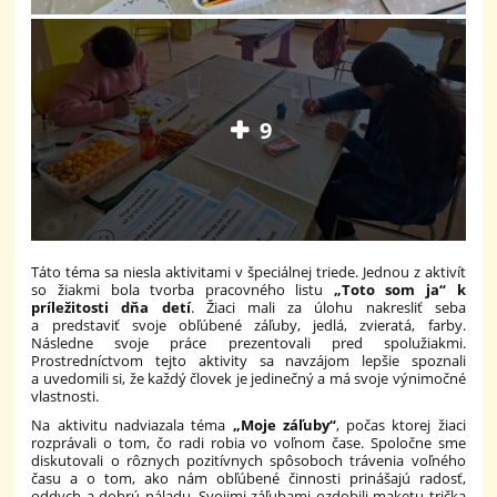
9
Táto téma sa niesla aktivitami v špeciálnej triede. Jednou z aktivít
so žiakmi bola tvorba pracovného listu
„Toto som ja“
k
príležitosti dňa detí
. Žiaci mali za úlohu nakresliť seba
a predstaviť svoje obľúbené záľuby, jedlá, zvieratá, farby.
Následne svoje práce prezentovali pred spolužiakmi.
Prostredníctvom tejto aktivity sa navzájom lepšie spoznali
a uvedomili si, že každý človek je jedinečný a má svoje výnimočné
vlastnosti.
Na aktivitu nadviazala téma
„Moje záľuby“
, počas ktorej žiaci
rozprávali o tom, čo radi robia vo voľnom čase. Spoločne sme
diskutovali o rôznych pozitívnych spôsoboch trávenia voľného
času a o tom, ako nám obľúbené činnosti prinášajú radosť,
oddych a dobrú náladu. Svojimi záľubami ozdobili maketu trička