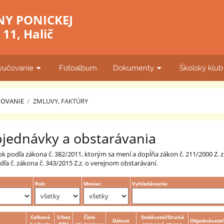
NY PONICKEJ
11, Halič
yučovanie
Fotoalbum
Dokumenty
Školský klu
ŇOVANIE
/
ZMLUVY, FAKTÚRY
bjednávky a obstarávania
ok podľa zákona č. 382/2011, ktorým sa mení a dopĺňa zákon č. 211/2000 Z. 
ľa č. zákona č. 343/2015 Z.z. o verejnom obstarávaní.
Rok:
Mesiac:
Vyhľadávanie:
Celková
S/bez
Číslo
Dodávateľ/Druhá
Dátum
Objednávateľ