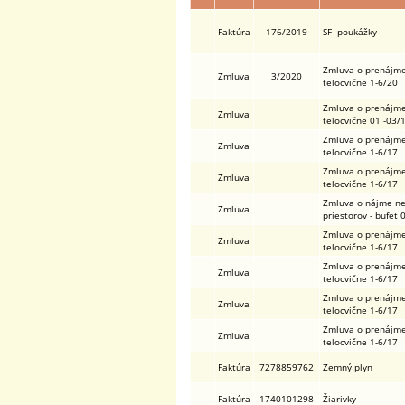
Faktúra
176/2019
SF- poukážky
Zmluva o prenájm
Zmluva
3/2020
telocvične 1-6/20
Zmluva o prenájm
Zmluva
telocvične 01 -03/
Zmluva o prenájm
Zmluva
telocvične 1-6/17
Zmluva o prenájm
Zmluva
telocvične 1-6/17
Zmluva o nájme n
Zmluva
priestorov - bufet
Zmluva o prenájm
Zmluva
telocvične 1-6/17
Zmluva o prenájm
Zmluva
telocvične 1-6/17
Zmluva o prenájm
Zmluva
telocvične 1-6/17
Zmluva o prenájm
Zmluva
telocvične 1-6/17
Faktúra
7278859762
Zemný plyn
Faktúra
1740101298
Žiarivky