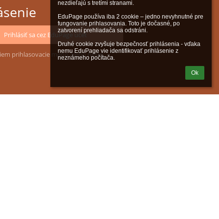
nezdieľajú s tretími stranami.

ásenie
EduPage používa iba 2 cookie – jedno nevyhnutné pre 
fungovanie prihlasovania. Toto je dočasné, po 
zatvorení prehliadača sa odstráni.

Prihlásiť sa cez EduPage účet
Druhé cookie zvyšuje bezpečnosť prihlásenia - vďaka 
nemu EduPage vie identifikovať prihlásenie z 
iem prihlasovacie meno alebo heslo
neznámeho počítača.
Ok