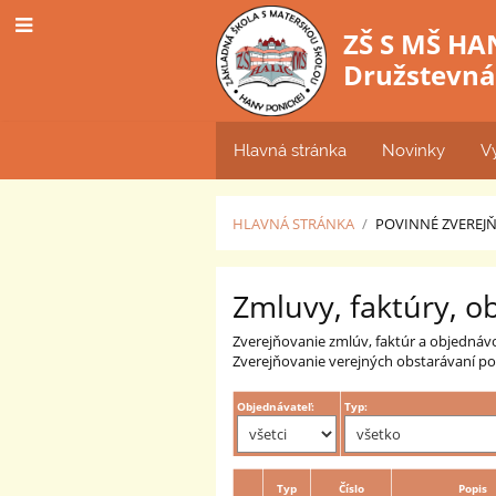
ZŠ S MŠ HA
Družstevná 
Hlavná stránka
Novinky
V
HLAVNÁ STRÁNKA
/
POVINNÉ ZVEREJ
Zmluvy,
Zmluvy, faktúry, o
faktúry
Zverejňovanie zmlúv, faktúr a objednáv
Zverejňovanie verejných obstarávaní pod
Objednávateľ:
Typ:
Typ
Číslo
Popis