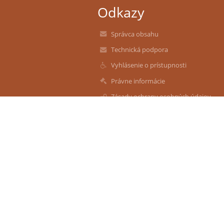
Odkazy
Správca obsahu
Technická podpora
Vyhlásenie o prístupnosti
Právne informácie
Zásady ochrany osobných údajov
Údaje o prevádzkovateľovi
Mapa stránok
O nás
Kontakt
Novinky