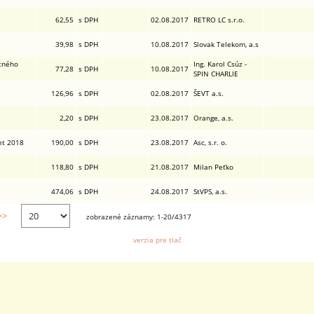
62,55
s DPH
02.08.2017
RETRO LC s.r.o.
39,98
s DPH
10.08.2017
Slovak Telekom, a.s
tného
Ing. Karol Csúz -
77,28
s DPH
10.08.2017
SPIN CHARLIE
126,96
s DPH
02.08.2017
ŠEVT a.s.
2,20
s DPH
23.08.2017
Orange, a.s.
et 2018
190,00
s DPH
23.08.2017
Asc, s.r. o.
118,80
s DPH
21.08.2017
Milan Peťko
474,06
s DPH
24.08.2017
StVPS, a.s.
>>
zobrazené záznamy: 1-20/4317
verzia pre tlač