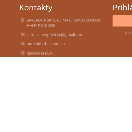
Kontakty
Prihl
ZÁKLADNÁ ŠKOLA S MATERSKOU ŠKOLOU
HANY PONICKEJ
Nev
zssms.hanyponickej@gmail.com
admin@zshalic.edu.sk
lgalad@azet.sk
047/4392357 - Základná škola
047/4392326 - Školská jedáleň
0911042581 - Materská škola
Družstevná č.11, 98511 Halič
98511 Halič
Slovakia
37828886
2021619974
Mgr. Radoslav Čičmanec
radoslav.cicmanec@gmail.com