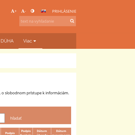
+
-
PRIHLÁSENIE
b DÚHA
Viac
z. o slobodnom prístupe k informáciám.
Podpis
Dátum
Dátum
Podpis