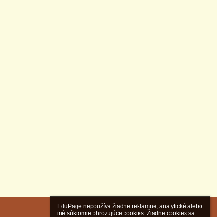
EduPage nepoužíva žiadne reklamné, analytické alebo 
iné súkromie ohrozujúce cookies. Žiadne cookies sa 