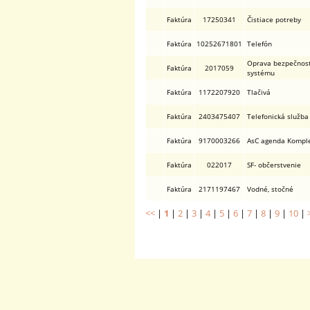
Faktúra
17250341
Čistiace potreby
Faktúra
10252671801
Telefón
Oprava bezpečnos
Faktúra
2017059
systému
Faktúra
1172207920
Tlačivá
Faktúra
2403475407
Telefonická služba
Faktúra
9170003266
AsC agenda Kompl
Faktúra
022017
SF- občerstvenie
Faktúra
2171197467
Vodné, stočné
<<
|
1
|
2
|
3
|
4
|
5
|
6
|
7
|
8
|
9
|
10
|