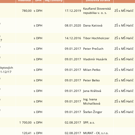
hodnota
DPH
obj./zmluvy
zmluvná strana
Kaufland Slovenská
780,00
s DPH
17.12.2019
ZŠ s MŠ Halič
republika v. o. s.
e
s DPH
08.01.2020
Dana Katiová
ZŠ s MŠ Halič
e
s DPH
14.12.2016
Tibor Hochholczer
ZŠ s MŠ Halič
17
e
s DPH
09.01.2017
Peter Prečuch
ZŠ s MŠ Halič
e
s DPH
09.01.2017
Vladimír Husárik
ZŠ s MŠ Halič
ebytových
s DPH
09.01.2017
Milan Peťko
ZŠ s MŠ Halič
 01-12/17
e
s DPH
09.01.2017
Peter Belko
ZŠ s MŠ Halič
e
s DPH
09.01.2017
Jana Kráľová
ZŠ s MŠ Halič
e
Ing. Ivana
s DPH
09.01.2017
ZŠ s MŠ Halič
Michalíková
e
s DPH
09.01.2017
Štefan Žingor
ZŠ s MŠ Halič
1 700,00
s DPH
02.08.2017
SPP, a.s.
120,41
s DPH
02.08.2017
MURAT - CK, s.r.o.