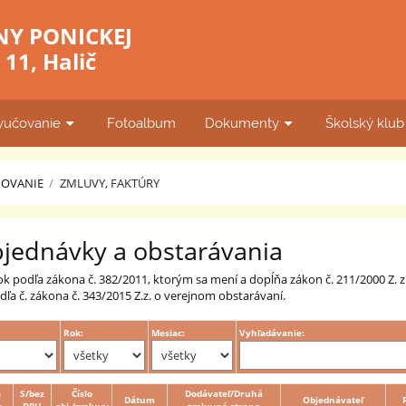
NY PONICKEJ
11, Halič
yučovanie
Fotoalbum
Dokumenty
Školský klu
ŇOVANIE
/
ZMLUVY, FAKTÚRY
bjednávky a obstarávania
ok podľa zákona č. 382/2011, ktorým sa mení a dopĺňa zákon č. 211/2000 Z. 
ľa č. zákona č. 343/2015 Z.z. o verejnom obstarávaní.
Rok:
Mesiac:
Vyhľadávanie:
á
S/bez
Číslo
Dodávateľ/Druhá
Dátum
Objednávateľ