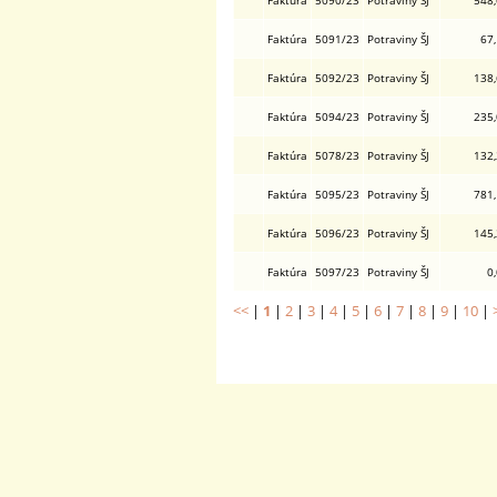
Faktúra
5090/23
Potraviny ŠJ
548
Faktúra
5091/23
Potraviny ŠJ
67
Faktúra
5092/23
Potraviny ŠJ
138
Faktúra
5094/23
Potraviny ŠJ
235
Faktúra
5078/23
Potraviny ŠJ
132
Faktúra
5095/23
Potraviny ŠJ
781
Faktúra
5096/23
Potraviny ŠJ
145
Faktúra
5097/23
Potraviny ŠJ
0
<<
|
1
|
2
|
3
|
4
|
5
|
6
|
7
|
8
|
9
|
10
|