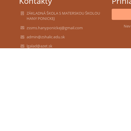
Kontakty
Prihl
ZÁKLADNÁ ŠKOLA S MATERSKOU ŠKOLOU
HANY PONICKEJ
Nev
zssms.hanyponickej@gmail.com
admin@zshalic.edu.sk
lgalad@azet.sk
047/4392357 - Základná škola
047/4392326 - Školská jedáleň
0911042581 - Materská škola
Družstevná č.11, 98511 Halič
98511 Halič
Slovakia
37828886
2021619974
Mgr. Radoslav Čičmanec
radoslav.cicmanec@gmail.com