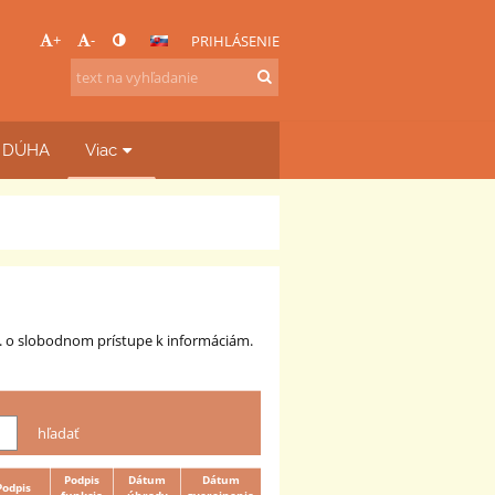
+
-
PRIHLÁSENIE
b DÚHA
Viac
z. o slobodnom prístupe k informáciám.
Podpis
Dátum
Dátum
Podpis