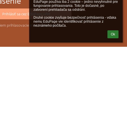
ásenie
EduPage používa iba 2 cookie – jedno nevyhnutné pre 
fungovanie prihlasovania. Toto je dočasné, po 
zatvorení prehliadača sa odstráni.

Prihlásiť sa cez EduPage účet
Druhé cookie zvyšuje bezpečnosť prihlásenia - vďaka 
nemu EduPage vie identifikovať prihlásenie z 
iem prihlasovacie meno alebo heslo
neznámeho počítača.
Ok