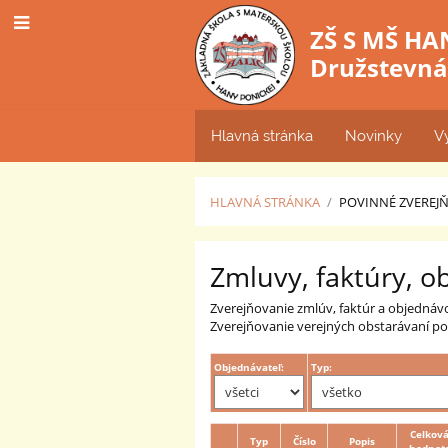
ZŠ S MŠ HA
Družstevná 
Hlavná stránka
Novinky
V
HLAVNÁ STRÁNKA
/
POVINNÉ ZVEREJ
Zmluvy,
Zmluvy, faktúry, o
faktúry
Zverejňovanie zmlúv, faktúr a objednáv
Zverejňovanie verejných obstarávaní pod
Objednávateľ:
Typ:
Celkov
Typ
Číslo
Popis