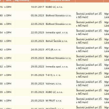
a
DPH
obj./zmluvy
zmluvná strana
,16
s DPH
10.01.2017
KUBO LC, s.r.o.
Školská jedáleň pri ZŠ
Mgr
,80
s DPH
05.06.2023
Bidfood Slovakia s.r.o.
s MŠ Halič
Lát
Školská jedáleň pri ZŠ
Mgr
,46
s DPH
22.05.2023
Bidfood Slovakia s.r.o.
s MŠ Halič
Lát
Školská jedáleň pri ZŠ
Mgr
,54
s DPH
22.05.2023
Inmedia spol. s r.o.
s MŠ Halič
Lát
Školská jedáleň pri ZŠ
Mgr
,50
s DPH
22.05.2023
Bohuš Šesták s.r.o.
s MŠ Halič
Lát
Školská jedáleň pri ZŠ
Mgr
,42
s DPH
24.05.2023
ATC-JR, s.r. o.
s MŠ Halič
Lát
Školská jedáleň pri ZŠ
Mgr
,55
s DPH
29.05.2023
Bidfood Slovakia s.r.o.
s MŠ Halič
Lát
Školská jedáleň pri ZŠ
Mgr
,52
s DPH
29.05.2023
Inmedia spol. s r.o.
s MŠ Halič
Lát
Školská jedáleň pri ZŠ
Mgr
,07
s DPH
31.05.2023
T-613, s. r. o.
s MŠ Halič
Lát
Školská jedáleň pri ZŠ
Mgr
,00
s DPH
30.05.2023
Valman, s.r.o.
s MŠ Halič
Lát
Školská jedáleň pri ZŠ
Mgr
,09
s DPH
31.05.2023
KUBO LC, s.r.o.
s MŠ Halič
Lát
Školská jedáleň pri ZŠ
Mgr
,86
s DPH
25.05.2023
M FRUIT s.r.o.
s MŠ Halič
Lát
Školská jedáleň pri ZŠ
Mgr