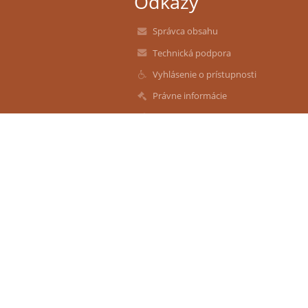
Odkazy
Správca obsahu
Technická podpora
Vyhlásenie o prístupnosti
Právne informácie
Zásady ochrany osobných údajov
Údaje o prevádzkovateľovi
Mapa stránok
O nás
Kontakt
Novinky