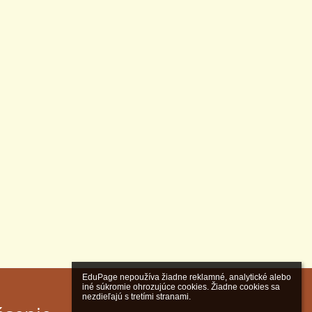
EduPage nepoužíva žiadne reklamné, analytické alebo 
iné súkromie ohrozujúce cookies. Žiadne cookies sa 
nezdieľajú s tretími stranami.
