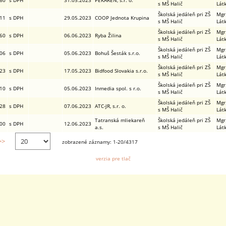
,60
s DPH
31.05.2023
PEKÁREŇ, s.r. o.
s MŠ Halič
Lát
Školská jedáleň pri ZŠ
Mgr
,11
s DPH
29.05.2023
COOP Jednota Krupina
s MŠ Halič
Lát
Školská jedáleň pri ZŠ
Mgr
,60
s DPH
06.06.2023
Ryba Žilina
s MŠ Halič
Lát
Školská jedáleň pri ZŠ
Mgr
,06
s DPH
05.06.2023
Bohuš Šesták s.r.o.
s MŠ Halič
Lát
Školská jedáleň pri ZŠ
Mgr
,23
s DPH
17.05.2023
Bidfood Slovakia s.r.o.
s MŠ Halič
Lát
Školská jedáleň pri ZŠ
Mgr
,10
s DPH
05.06.2023
Inmedia spol. s r.o.
s MŠ Halič
Lát
Školská jedáleň pri ZŠ
Mgr
,28
s DPH
07.06.2023
ATC-JR, s.r. o.
s MŠ Halič
Lát
Tatranská mliekareň
Školská jedáleň pri ZŠ
Mgr
,00
s DPH
12.06.2023
a.s.
s MŠ Halič
Lát
>>
zobrazené záznamy: 1-20/4317
verzia pre tlač