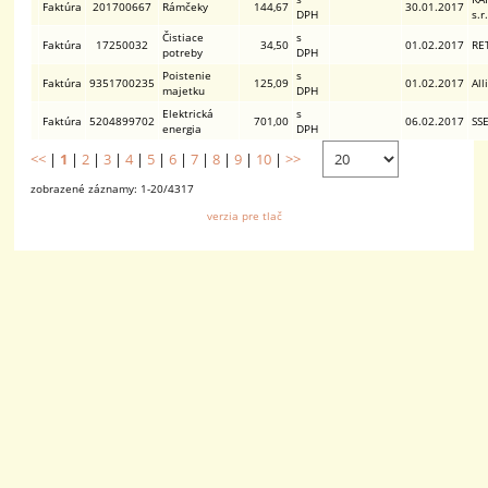
Faktúra
201700667
Rámčeky
144,67
30.01.2017
DPH
s.r
Čistiace
s
Faktúra
17250032
34,50
01.02.2017
RET
potreby
DPH
Poistenie
s
Faktúra
9351700235
125,09
01.02.2017
All
majetku
DPH
Elektrická
s
Faktúra
5204899702
701,00
06.02.2017
SSE
energia
DPH
<<
|
1
|
2
|
3
|
4
|
5
|
6
|
7
|
8
|
9
|
10
|
>>
zobrazené záznamy: 1-20/4317
verzia pre tlač