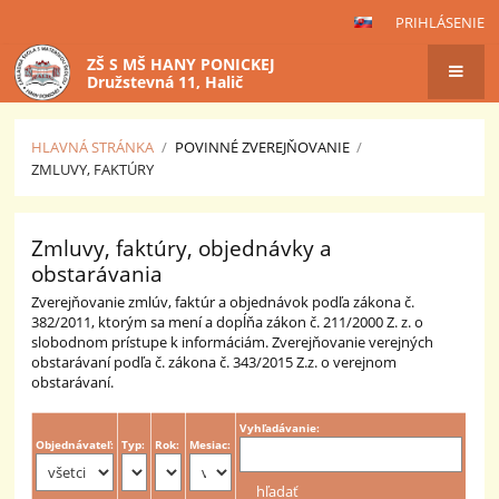
PRIHLÁSENIE
ZŠ S MŠ HANY PONICKEJ
Družstevná 11, Halič
HLAVNÁ STRÁNKA
/
POVINNÉ ZVEREJŇOVANIE
/
ZMLUVY, FAKTÚRY
Zmluvy,
Zmluvy, faktúry, objednávky a
faktúry
obstarávania
Zverejňovanie zmlúv, faktúr a objednávok podľa zákona č.
382/2011, ktorým sa mení a dopĺňa zákon č. 211/2000 Z. z. o
slobodnom prístupe k informáciám. Zverejňovanie verejných
obstarávaní podľa č. zákona č. 343/2015 Z.z. o verejnom
obstarávaní.
Vyhľadávanie:
Objednávateľ:
Typ:
Rok:
Mesiac: