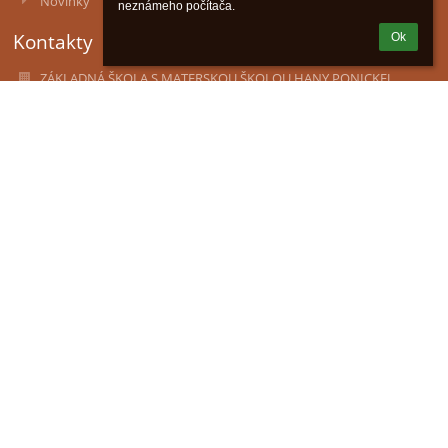
Novinky
neznámeho počítača.
Kontakty
Ok
ZÁKLADNÁ ŠKOLA S MATERSKOU ŠKOLOU HANY PONICKEJ
zssms.hanyponickej@gmail.com
admin@zshalic.edu.sk
lgalad@azet.sk
047/4392357 - Základná škola
047/4392326 - Školská jedáleň
0911042581 - Materská škola
Družstevná č.11, 98511 Halič
98511 Halič
Slovakia
37828886
2021619974
Mgr. Radoslav Čičmanec
radoslav.cicmanec@gmail.com