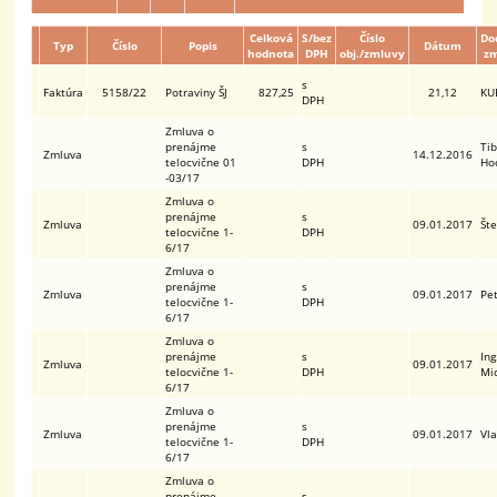
Celková
S/bez
Číslo
Do
Typ
Číslo
Popis
Dátum
hodnota
DPH
obj./zmluvy
zm
s
Faktúra
5158/22
Potraviny ŠJ
827,25
21,12
KUB
DPH
Zmluva o
prenájme
s
Ti
Zmluva
14.12.2016
telocvične 01
DPH
Ho
-03/17
Zmluva o
prenájme
s
Zmluva
09.01.2017
Šte
telocvične 1-
DPH
6/17
Zmluva o
prenájme
s
Zmluva
09.01.2017
Pe
telocvične 1-
DPH
6/17
Zmluva o
prenájme
s
Ing
Zmluva
09.01.2017
telocvične 1-
DPH
Mi
6/17
Zmluva o
prenájme
s
Zmluva
09.01.2017
Vl
telocvične 1-
DPH
6/17
Zmluva o
prenájme
s