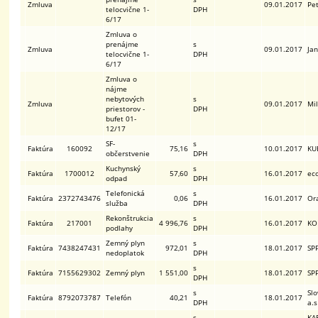
Zmluva
09.01.2017
Pe
telocvične 1-
DPH
6/17
Zmluva o
prenájme
s
Zmluva
09.01.2017
Ja
telocvične 1-
DPH
6/17
Zmluva o
nájme
nebytových
s
Zmluva
09.01.2017
Mi
priestorov -
DPH
bufet 01-
12/17
SF-
s
Faktúra
160092
75,16
10.01.2017
KUB
občerstvenie
DPH
Kuchynský
s
Faktúra
1700012
57,60
16.01.2017
eco
odpad
DPH
Telefonická
s
Faktúra
2372743476
0,06
16.01.2017
Ora
služba
DPH
Rekonštrukcia
s
Faktúra
217001
4 996,76
16.01.2017
KOF
podlahy
DPH
Zemný plyn
s
Faktúra
7438247431
972,01
18.01.2017
SPP
nedoplatok
DPH
s
Faktúra
7155629302
Zemný plyn
1 551,00
18.01.2017
SPP
DPH
s
Sl
Faktúra
8792073787
Telefón
40,21
18.01.2017
DPH
a.s
s
KA