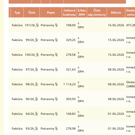
Celková
S/bez
Číslo
Dodáv
Typ
Číslo
Popis
Dátum
hodnota
DPH
obj./zmluvy
zmlu
s
Faktúra
101/26_ŠJ
Potraviny ŠJ
748,00
16.06.2026
ATC-JR
DPH
s
Inmed
Faktúra
99/26_ŠJ
Potraviny ŠJ
329,25
15.06.2026
DPH
r.o.
s
Inmed
Faktúra
100/26_ŠJ
Potraviny ŠJ
278,58
15.06.2026
DPH
r.o.
s
Inmed
Faktúra
97/26_ŠJ
Potraviny ŠJ
321,63
08.06.2026
DPH
r.o.
s
Globac
Faktúra
98/26_ŠJ
Potraviny ŠJ
1 114,23
08.06.2026
DPH
CARRI
s
Inmed
Faktúra
96/26_ŠJ
Potraviny ŠJ
303,93
08.06.2026
DPH
r.o.
s
Inmed
Faktúra
94/26_ŠJ
Potraviny ŠJ
168,83
01.06.2026
DPH
r.o.
s
Inmed
Faktúra
93/26_ŠJ
Potraviny ŠJ
278,98
01.06.2026
DPH
r.o.