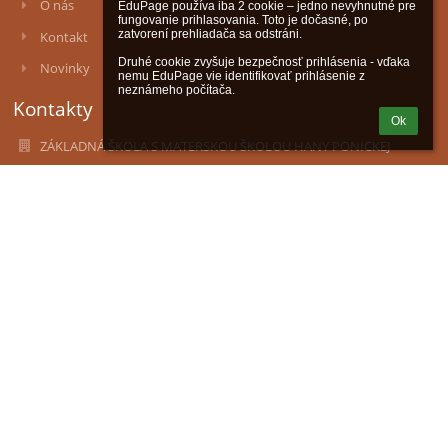
O nás
EduPage používa iba 2 cookie – jedno nevyhnutné pre 
fungovanie prihlasovania. Toto je dočasné, po 
zatvorení prehliadača sa odstráni.

Kontakt
Druhé cookie zvyšuje bezpečnosť prihlásenia - vďaka 
Novinky
nemu EduPage vie identifikovať prihlásenie z 
neznámeho počítača.
Kontakty
Ok
ZÁKLADNÁ ŠKOLA S MATERSKOU ŠKOLOU HANY PONICKEJ
zssms.hanyponickej@gmail.com
admin@zshalic.edu.sk
lgalad@azet.sk
047/4392357 - Základná škola
047/4392326 - Školská jedáleň
0911042581 - Materská škola
Družstevná č.11, 98511 Halič
98511 Halič
Slovakia
37828886
2021619974