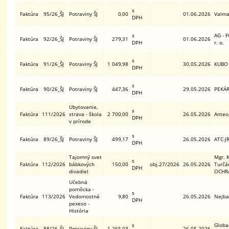
s
Faktúra
95/26_ŠJ
Potraviny ŠJ
0,00
01.06.2026
Valman
DPH
s
AG - 
Faktúra
92/26_ŠJ
Potraviny ŠJ
279,31
01.06.2026
DPH
r. o.
s
Faktúra
91/26_ŠJ
Potraviny ŠJ
1 049,98
30.05.2026
KUBO L
DPH
s
Faktúra
90/26_ŠJ
Potraviny ŠJ
447,36
29.05.2026
PEKÁRE
DPH
Ubytovanie,
s
Faktúra
111/2026
strava - škola
2 700,00
26.05.2026
Anteo,
DPH
v prírode
s
Faktúra
89/26_ŠJ
Potraviny ŠJ
499,17
26.05.2026
ATC-JR
DPH
Tajomný svet
Mgr. 
s
Faktúra
112/2026
bábkových
150,00
obj.27/2026
26.05.2026
Turčá
DPH
divadiel
OCHR
Učebná
pomôcka -
s
Faktúra
113/2026
Vedomostné
9,80
26.05.2026
Nejbab
DPH
pexeso -
História
s
Globac
Faktúra
88/26_ŠJ
Potraviny ŠJ
1 265,03
26.05.2026