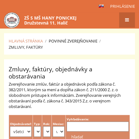
PRIHLÁSENIE
ZŠ S MŠ HANY PONICKEJ
Družstevná 11, Halič
HLAVNÁ STRÁNKA
/
POVINNÉ ZVEREJŇOVANIE
/
ZMLUVY, FAKTÚRY
Zmluvy,
Zmluvy, faktúry, objednávky a
faktúry
obstarávania
Zverejňovanie zmlúv, faktúr a objednávok podľa zákona č.
382/2011, ktorým sa mení a dopĺňa zákon č. 211/2000 Z. z. o
slobodnom prístupe k informáciám. Zverejňovanie verejných
obstarávaní podľa č. zákona č. 343/2015 Z.z. o verejnom
obstarávaní.
Vyhľadávanie:
Objednávateľ:
Typ:
Rok:
Mesiac: