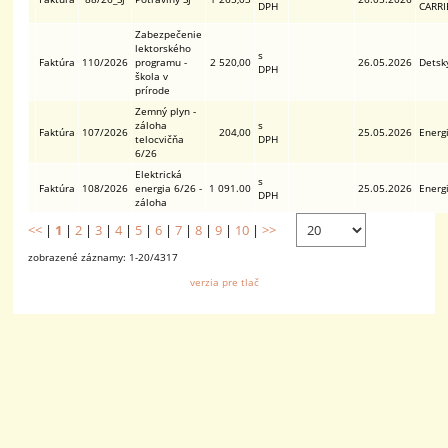
DPH
CARRI
Zabezpečenie
lektorského
s
Faktúra
110/2026
programu -
2 520,00
26.05.2026
Detsk
DPH
škola v
prírode
Zemný plyn -
záloha
s
Faktúra
107/2026
204,00
25.05.2026
Energi
telocvičňa
DPH
6/26
Elektrická
s
Faktúra
108/2026
energia 6/26 -
1 091.00
25.05.2026
Energi
DPH
záloha
<<
|
1
|
2
|
3
|
4
|
5
|
6
|
7
|
8
|
9
|
10
|
>>
zobrazené záznamy: 1-20/4317
verzia pre tlač