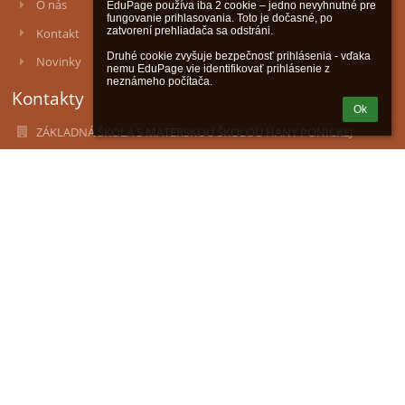
O nás
EduPage používa iba 2 cookie – jedno nevyhnutné pre 
fungovanie prihlasovania. Toto je dočasné, po 
zatvorení prehliadača sa odstráni.

Kontakt
Druhé cookie zvyšuje bezpečnosť prihlásenia - vďaka 
Novinky
nemu EduPage vie identifikovať prihlásenie z 
neznámeho počítača.
Kontakty
Ok
ZÁKLADNÁ ŠKOLA S MATERSKOU ŠKOLOU HANY PONICKEJ
zssms.hanyponickej@gmail.com
admin@zshalic.edu.sk
lgalad@azet.sk
047/4392357 - Základná škola
047/4392326 - Školská jedáleň
0911042581 - Materská škola
Družstevná č.11, 98511 Halič
98511 Halič
Slovakia
37828886
2021619974