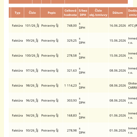
Celková
S/bez
Číslo
Dodáv
Typ
Číslo
Popis
Dátum
hodnota
DPH
obj./zmluvy
zmlu
s
Faktúra
101/26_ŠJ
Potraviny ŠJ
748,00
16.06.2026
ATC-JR
DPH
s
Inmed
Faktúra
99/26_ŠJ
Potraviny ŠJ
329,25
15.06.2026
DPH
r.o.
s
Inmed
Faktúra
100/26_ŠJ
Potraviny ŠJ
278,58
15.06.2026
DPH
r.o.
s
Inmed
Faktúra
97/26_ŠJ
Potraviny ŠJ
321,63
08.06.2026
DPH
r.o.
s
Globac
Faktúra
98/26_ŠJ
Potraviny ŠJ
1 114,23
08.06.2026
DPH
CARRI
s
Inmed
Faktúra
96/26_ŠJ
Potraviny ŠJ
303,93
08.06.2026
DPH
r.o.
s
Inmed
Faktúra
94/26_ŠJ
Potraviny ŠJ
168,83
01.06.2026
DPH
r.o.
s
Inmed
Faktúra
93/26_ŠJ
Potraviny ŠJ
278,98
01.06.2026
DPH
r.o.