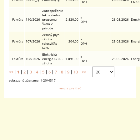
DPH
CARRI
Zabezpečenie
lektorského
s
Faktúra
110/2026
programu -
2 520,00
26.05.2026
Detsk
DPH
škola v
prírode
Zemný plyn -
záloha
s
Faktúra
107/2026
204,00
25.05.2026
Energi
telocvičňa
DPH
6/26
Elektrická
s
Faktúra
108/2026
energia 6/26 -
1 091.00
25.05.2026
Energi
DPH
záloha
<<
|
1
|
2
|
3
|
4
|
5
|
6
|
7
|
8
|
9
|
10
|
>>
zobrazené záznamy: 1-20/4317
verzia pre tlač