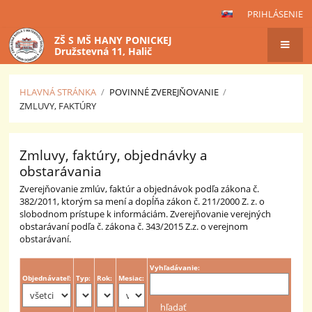
PRIHLÁSENIE
ZŠ S MŠ HANY PONICKEJ
Družstevná 11, Halič
HLAVNÁ STRÁNKA
/
POVINNÉ ZVEREJŇOVANIE
/
ZMLUVY, FAKTÚRY
Zmluvy,
Zmluvy, faktúry, objednávky a
faktúry
obstarávania
Zverejňovanie zmlúv, faktúr a objednávok podľa zákona č.
382/2011, ktorým sa mení a dopĺňa zákon č. 211/2000 Z. z. o
slobodnom prístupe k informáciám. Zverejňovanie verejných
obstarávaní podľa č. zákona č. 343/2015 Z.z. o verejnom
obstarávaní.
Vyhľadávanie:
Objednávateľ:
Typ:
Rok:
Mesiac: