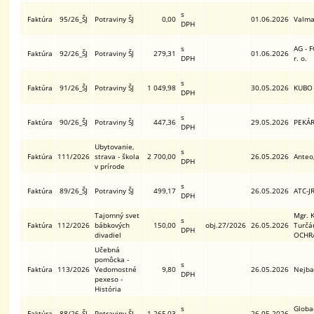
s
Faktúra
95/26_ŠJ
Potraviny ŠJ
0,00
01.06.2026
Valman
DPH
s
AG - 
Faktúra
92/26_ŠJ
Potraviny ŠJ
279,31
01.06.2026
DPH
r. o.
s
Faktúra
91/26_ŠJ
Potraviny ŠJ
1 049,98
30.05.2026
KUBO L
DPH
s
Faktúra
90/26_ŠJ
Potraviny ŠJ
447,36
29.05.2026
PEKÁRE
DPH
Ubytovanie,
s
Faktúra
111/2026
strava - škola
2 700,00
26.05.2026
Anteo,
DPH
v prírode
s
Faktúra
89/26_ŠJ
Potraviny ŠJ
499,17
26.05.2026
ATC-JR
DPH
Tajomný svet
Mgr. 
s
Faktúra
112/2026
bábkových
150,00
obj.27/2026
26.05.2026
Turčá
DPH
divadiel
OCHR
Učebná
pomôcka -
s
Faktúra
113/2026
Vedomostné
9,80
26.05.2026
Nejbab
DPH
pexeso -
História
s
Globac
Faktúra
88/26_ŠJ
Potraviny ŠJ
1 265,03
26.05.2026